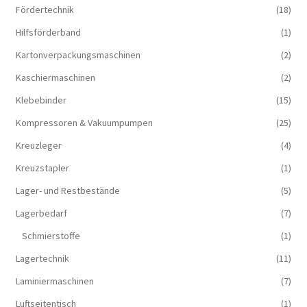
Fördertechnik
(18)
Hilfsförderband
(1)
Kartonverpackungsmaschinen
(2)
Kaschiermaschinen
(2)
Klebebinder
(15)
Kompressoren & Vakuum­pumpen
(25)
Kreuzleger
(4)
Kreuzstapler
(1)
Lager- und Restbestände
(5)
Lagerbedarf
(7)
Schmierstoffe
(1)
Lagertechnik
(11)
Laminiermaschinen
(7)
Luftseitentisch
(1)