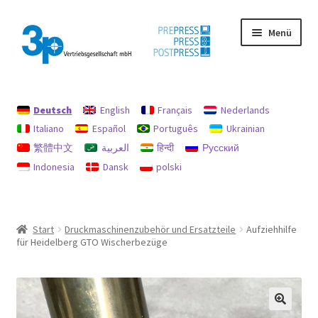
Zur
Zum
Menü
Navigation
Inhalt
springen
springen
Start
Deutsch
English
Français
Nederlands
Datenschutz
Italiano
Español
Português
Ukrainian
繁體中文
العربية
हिन्दी
Русский
Gebrauchtmaschinen
Indonesia
Dansk
polski
Impressum
Mein Konto
Start
Druckmaschinenzubehör und Ersatzteile
Aufziehhilfe
für Heidelberg GTO Wischerbezüge
Richtlinie für Rückerstattungen und Rückgaben