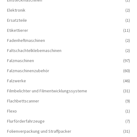
Einsteckmaschinen
(1)
Elektronik
(2)
Ersatzteile
(1)
Etikettierer
(11)
Fadenheftmaschinen
(2)
Faltschachtelklebemaschinen
(2)
Falzmaschinen
(97)
Falzmaschinenzubehör
(60)
Falzwerke
(46)
Filmbelichter und Filmentwicklungssysteme
(31)
Flachbettscanner
(9)
Flexo
(1)
Flurförderfahrzeuge
(7)
Folienverpackung und Straffpacker
(31)