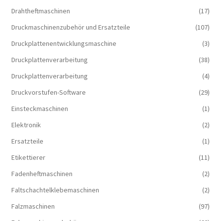
Drahtheftmaschinen
(17)
Druckmaschinenzubehör und Ersatzteile
(107)
Druckplattenentwicklungsmaschine
(3)
Druckplattenverarbeitung
(38)
Druckplattenverarbeitung
(4)
Druckvorstufen-Software
(29)
Einsteckmaschinen
(1)
Elektronik
(2)
Ersatzteile
(1)
Etikettierer
(11)
Fadenheftmaschinen
(2)
Faltschachtelklebemaschinen
(2)
Falzmaschinen
(97)