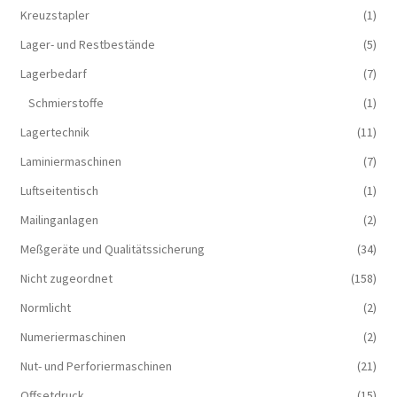
Kreuzstapler
(1)
Lager- und Restbestände
(5)
Lagerbedarf
(7)
Schmierstoffe
(1)
Lagertechnik
(11)
Laminiermaschinen
(7)
Luftseitentisch
(1)
Mailinganlagen
(2)
Meßgeräte und Qualitätssicherung
(34)
Nicht zugeordnet
(158)
Normlicht
(2)
Numeriermaschinen
(2)
Nut- und Perforiermaschinen
(21)
Offsetdruck
(15)