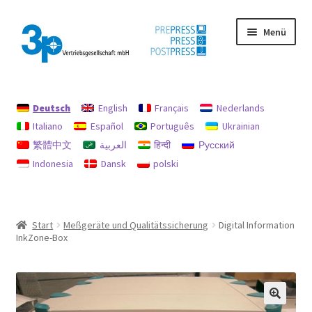
Zur
Zum
Menü
Navigation
Inhalt
springen
springen
Start
Deutsch
English
Français
Nederlands
Datenschutz
Italiano
Español
Português
Ukrainian
繁體中文
العربية
हिन्दी
Русский
Gebrauchtmaschinen
Indonesia
Dansk
polski
Impressum
Mein Konto
Start
Meßgeräte und Qualitätssicherung
Digital Information
InkZone-Box
Richtlinie für Rückerstattungen und Rückgaben