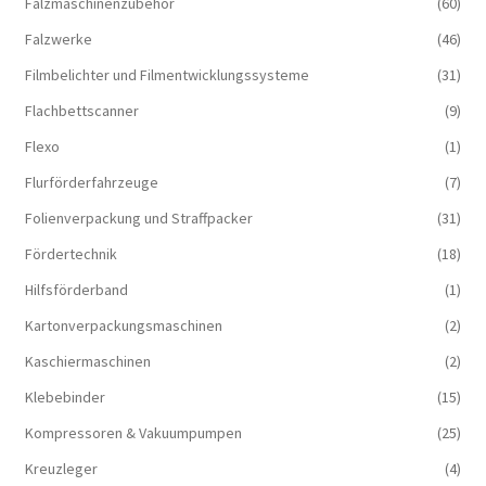
Falzmaschinenzubehör
(60)
Falzwerke
(46)
Filmbelichter und Filmentwicklungssysteme
(31)
Flachbettscanner
(9)
Flexo
(1)
Flurförderfahrzeuge
(7)
Folienverpackung und Straffpacker
(31)
Fördertechnik
(18)
Hilfsförderband
(1)
Kartonverpackungsmaschinen
(2)
Kaschiermaschinen
(2)
Klebebinder
(15)
Kompressoren & Vakuum­pumpen
(25)
Kreuzleger
(4)