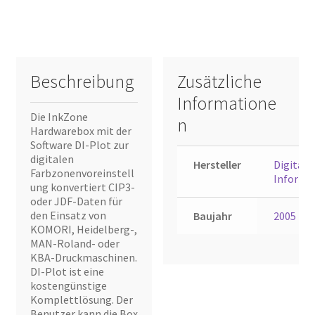
Beschreibung
Zusätzliche
Informatione
Die InkZone
n
Hardwarebox mit der
Software DI-Plot zur
digitalen
Hersteller
Digital
Farbzonenvoreinstell
Informa
ung konvertiert CIP3-
oder JDF-Daten für
den Einsatz von
Baujahr
2005
KOMORI, Heidelberg-,
MAN-Roland- oder
KBA-Druckmaschinen.
DI-Plot ist eine
kostengünstige
Komplettlösung. Der
Benutzer kann die Box