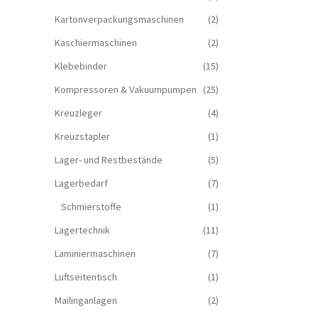
Kartonverpackungsmaschinen
(2)
Kaschiermaschinen
(2)
Klebebinder
(15)
Kompressoren & Vakuum­pumpen
(25)
Kreuzleger
(4)
Kreuzstapler
(1)
Lager- und Restbestände
(5)
Lagerbedarf
(7)
Schmierstoffe
(1)
Lagertechnik
(11)
Laminiermaschinen
(7)
Luftseitentisch
(1)
Mailinganlagen
(2)