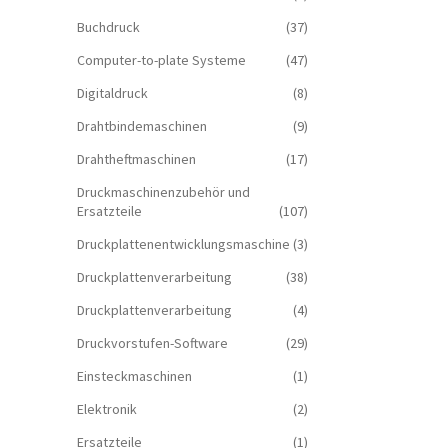
Buchdruck
(37)
Computer-to-plate Systeme
(47)
Digitaldruck
(8)
Drahtbindemaschinen
(9)
Drahtheftmaschinen
(17)
Druckmaschinenzubehör und
Ersatzteile
(107)
Druckplattenentwicklungsmaschine
(3)
Druckplattenverarbeitung
(38)
Druckplattenverarbeitung
(4)
Druckvorstufen-Software
(29)
Einsteckmaschinen
(1)
Elektronik
(2)
Ersatzteile
(1)