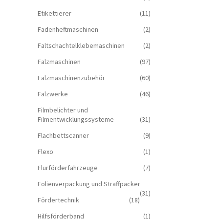
Etikettierer
(11)
Fadenheftmaschinen
(2)
Faltschachtelklebemaschinen
(2)
Falzmaschinen
(97)
Falzmaschinenzubehör
(60)
Falzwerke
(46)
Filmbelichter und
Filmentwicklungssysteme
(31)
Flachbettscanner
(9)
Flexo
(1)
Flurförderfahrzeuge
(7)
Folienverpackung und Straffpacker
(31)
Fördertechnik
(18)
Hilfsförderband
(1)