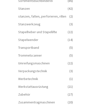
Sortimentsbuchbinderei
(86)
Stanzen
(42)
stanzen, falten, perforieren, rillen
(2)
Stanzwerkzeug
(3)
Stapelheber und Stapellifte
(22)
Stapelwender
(14)
Transportband
(5)
Trommelscanner
(5)
Umreifungsmaschinen
(22)
Verpackungstechnik
(3)
Werbetechnik
(1)
Werkstattausrüstung
(21)
Zubehör
(27)
Zusammentragmaschinen
(20)