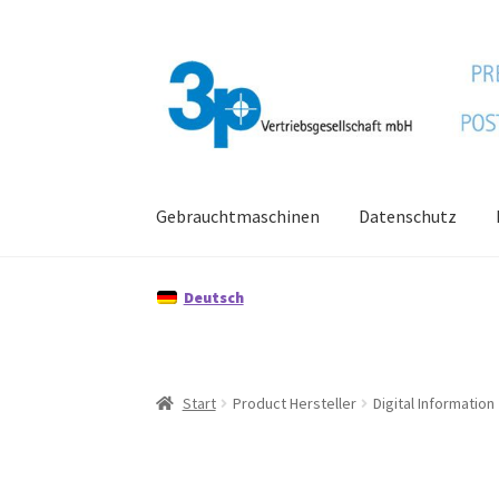
Zur
Zum
Navigation
Inhalt
springen
springen
Gebrauchtmaschinen
Datenschutz
Start
Datenschutz
Gebrauchtmaschinen
Imp
Deutsch
Start
Product Hersteller
Digital Information