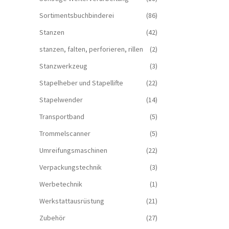
Sortimentsbuchbinderei
(86)
Stanzen
(42)
stanzen, falten, perforieren, rillen
(2)
Stanzwerkzeug
(3)
Stapelheber und Stapellifte
(22)
Stapelwender
(14)
Transportband
(5)
Trommelscanner
(5)
Umreifungsmaschinen
(22)
Verpackungstechnik
(3)
Werbetechnik
(1)
Werkstattausrüstung
(21)
Zubehör
(27)