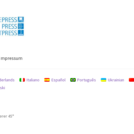
Impressum
ressum
Mein Konto
Richtlinie für Rückerstattungen und Rückgab
derlands
Italiano
Español
Português
Ukrainian
ski
erer 45°