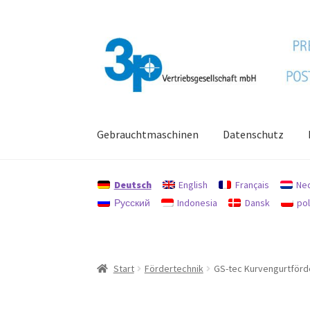
Zur
Zum
Navigation
Inhalt
springen
springen
Gebrauchtmaschinen
Datenschutz
Start
Datenschutz
Gebrauchtmaschinen
Imp
Deutsch
English
Français
Ne
Русский
Indonesia
Dansk
pol
Start
Fördertechnik
GS-tec Kurvengurtförd