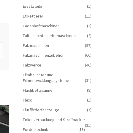
Ersatzteile
(1)
Etikettierer
(11)
Fadenheftmaschinen
(2)
Faltschachtelklebemaschinen
(2)
Falzmaschinen
(97)
Falzmaschinenzubehör
(60)
Falzwerke
(46)
Filmbelichter und
Filmentwicklungssysteme
(31)
Flachbettscanner
(9)
Flexo
(1)
Flurförderfahrzeuge
(7)
Folienverpackung und Straffpacker
(31)
Fördertechnik
(18)