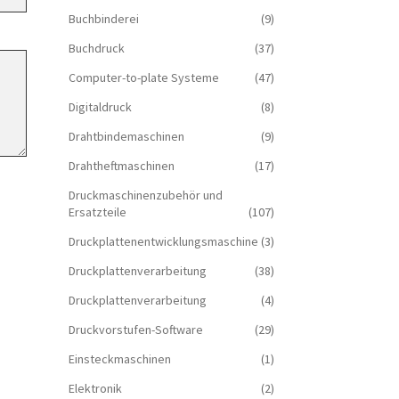
Buchbinderei
(9)
Buchdruck
(37)
Computer-to-plate Systeme
(47)
Digitaldruck
(8)
Drahtbindemaschinen
(9)
Drahtheftmaschinen
(17)
Druckmaschinenzubehör und
Ersatzteile
(107)
Druckplattenentwicklungsmaschine
(3)
Druckplattenverarbeitung
(38)
Druckplattenverarbeitung
(4)
Druckvorstufen-Software
(29)
Einsteckmaschinen
(1)
Elektronik
(2)