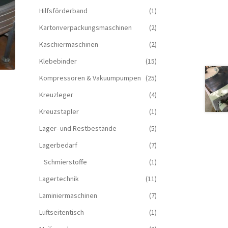
Hilfsförderband
(1)
Kartonverpackungsmaschinen
(2)
Kaschiermaschinen
(2)
Klebebinder
(15)
Kompressoren & Vakuum­pumpen
(25)
Kreuzleger
(4)
Kreuzstapler
(1)
Lager- und Restbestände
(5)
Lagerbedarf
(7)
Schmierstoffe
(1)
Lagertechnik
(11)
Laminiermaschinen
(7)
Luftseitentisch
(1)