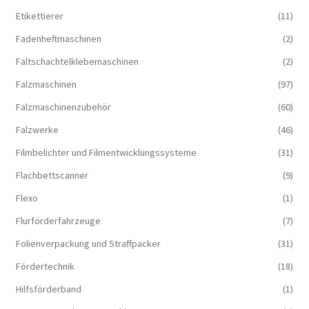
Etikettierer
(11)
Fadenheftmaschinen
(2)
Faltschachtelklebemaschinen
(2)
Falzmaschinen
(97)
Falzmaschinenzubehör
(60)
Falzwerke
(46)
Filmbelichter und Filmentwicklungssysteme
(31)
Flachbettscanner
(9)
Flexo
(1)
Flurförderfahrzeuge
(7)
Folienverpackung und Straffpacker
(31)
Fördertechnik
(18)
Hilfsförderband
(1)