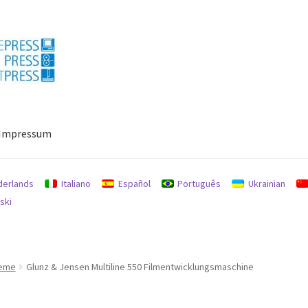
Impressum
ressum
Mein Konto
Richtlinie für Rückerstattungen und Rückgab
derlands
Italiano
Español
Português
Ukrainian
ski
teme
Glunz & Jensen Multiline 550 Filmentwicklungsmaschine