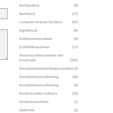
Buchbinderei
(9)
Buchdruck
(37)
Computer-to-plate Systeme
(47)
Digitaldruck
(8)
Drahtbindemaschinen
(9)
Drahtheftmaschinen
(17)
Druckmaschinenzubehör und
Ersatzteile
(107)
Druckplattenentwicklungsmaschine
(3)
Druckplattenverarbeitung
(38)
Druckplattenverarbeitung
(4)
Druckvorstufen-Software
(29)
Einsteckmaschinen
(1)
Elektronik
(2)