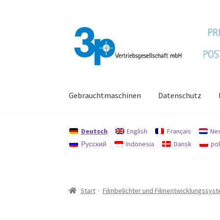
Zur
Zum
Navigation
Inhalt
springen
springen
Gebrauchtmaschinen
Datenschutz
Start
Datenschutz
Gebrauchtmaschinen
Imp
Deutsch
English
Français
Ne
Русский
Indonesia
Dansk
pol
Start
Filmbelichter und Filmentwicklungssys