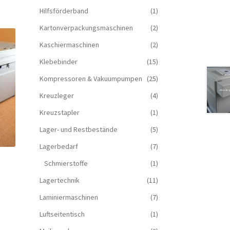
Hilfsförderband
(1)
Kartonverpackungsmaschinen
(2)
Kaschiermaschinen
(2)
Klebebinder
(15)
Kompressoren & Vakuum­pumpen
(25)
Kreuzleger
(4)
Kreuzstapler
(1)
Lager- und Restbestände
(5)
Lagerbedarf
(7)
Schmierstoffe
(1)
Lagertechnik
(11)
Laminiermaschinen
(7)
Luftseitentisch
(1)