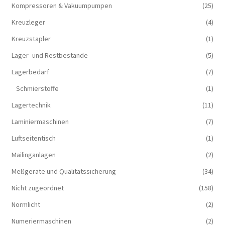
Kompressoren & Vakuum­pumpen
(25)
Kreuzleger
(4)
Kreuzstapler
(1)
Lager- und Restbestände
(5)
Lagerbedarf
(7)
Schmierstoffe
(1)
Lagertechnik
(11)
Laminiermaschinen
(7)
Luftseitentisch
(1)
Mailinganlagen
(2)
Meßgeräte und Qualitätssicherung
(34)
Nicht zugeordnet
(158)
Normlicht
(2)
Numeriermaschinen
(2)