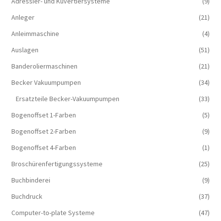
Adressier- und Kuvertiersysteme
(9)
Anleger
(21)
Anleimmaschine
(4)
Auslagen
(51)
Banderoliermaschinen
(21)
Becker Vakuumpumpen
(34)
Ersatzteile Becker-Vakuumpumpen
(33)
Bogenoffset 1-Farben
(5)
Bogenoffset 2-Farben
(9)
Bogenoffset 4-Farben
(1)
Broschürenfertigungssysteme
(25)
Buchbinderei
(9)
Buchdruck
(37)
Computer-to-plate Systeme
(47)