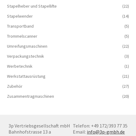
Stapelheber und Stapellifte
(22)
Stapelwender
(14)
Transportband
(5)
Trommelscanner
(5)
Umreifungsmaschinen
(22)
Verpackungstechnik
(3)
Werbetechnik
(1)
Werkstattausrüstung
(21)
Zubehör
(27)
Zusammentragmaschinen
(20)
3p Vertriebsgesellschaft mbH
Telefon: +49 172/393 77 35
Bahnhofstrasse 13 a
Email:
info@3p-gmbh.de