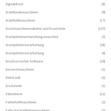
Digitaldruck
(8)
Drahtbindemaschinen
(9)
Drahtheftmaschinen
(17)
Druckmaschinenzubehör und Ersatzteile
(107)
Druckplattenentwicklungsmaschine
(3)
Druckplattenverarbeitung
(38)
Druckplattenverarbeitung
(4)
Druckvorstufen-Software
(29)
Einsteckmaschinen
(1)
Elektronik
(2)
Ersatzteile
(1)
Etikettierer
(11)
Fadenheftmaschinen
(2)
Faltschachtelklebemaschinen
(2)