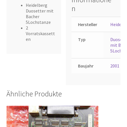
Heidelberg
n
Duosetter mit
Bacher
5Lochstanze
Hersteller
Heidelb
2
Vorratskassett
en
Typ
Duosett
mit Bac
5Lochst
Baujahr
2001
Ähnliche Produkte