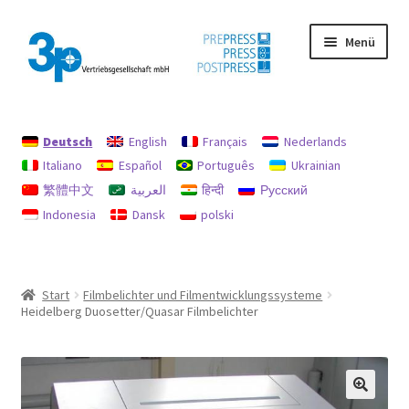
Zur
Zum
Menü
Navigation
Inhalt
springen
springen
Start
Deutsch
English
Français
Nederlands
Datenschutz
Italiano
Español
Português
Ukrainian
繁體中文
العربية
हिन्दी
Русский
Gebrauchtmaschinen
Indonesia
Dansk
polski
Impressum
Mein Konto
Start
Filmbelichter und Filmentwicklungssysteme
Heidelberg Duosetter/Quasar Filmbelichter
Richtlinie für Rückerstattungen und Rückgaben