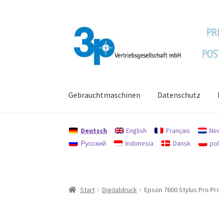
Zur
Zum
Navigation
Inhalt
springen
springen
Gebrauchtmaschinen
Datenschutz
Start
Datenschutz
Gebrauchtmaschinen
Imp
Deutsch
English
Français
Ne
Русский
Indonesia
Dansk
pol
Start
Digitaldruck
Epson 7600 Stylus Pro Pr