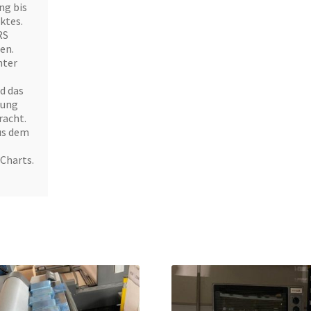
ng bis
ktes.
RS
en.
nter
d das
rung
racht.
us dem
Charts.