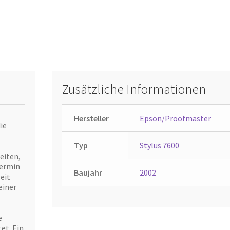
Zusätzliche Informationen
Hersteller
Epson/Proofmaster
ie
Typ
Stylus 7600
eiten,
termin
Baujahr
2002
eit
einer
e
et. Ein