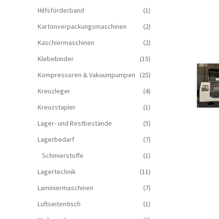
Hilfsförderband
(1)
Kartonverpackungsmaschinen
(2)
Kaschiermaschinen
(2)
Klebebinder
(15)
Kompressoren & Vakuum­pumpen
(25)
Kreuzleger
(4)
Kreuzstapler
(1)
Lager- und Restbestände
(5)
Lagerbedarf
(7)
Schmierstoffe
(1)
Lagertechnik
(11)
Laminiermaschinen
(7)
Luftseitentisch
(1)