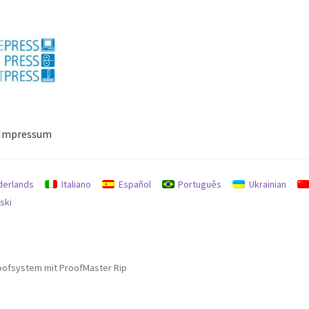
Impressum
ressum
Mein Konto
Richtlinie für Rückerstattungen und Rückgab
derlands
Italiano
Español
Português
Ukrainian
ski
oofsystem mit ProofMaster Rip