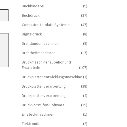
Buchbinderei
(9)
Buchdruck
(37)
Computer-to-plate Systeme
(47)
Digitaldruck
(8)
Drahtbindemaschinen
(9)
Drahtheftmaschinen
(17)
Druckmaschinenzubehör und
Ersatzteile
(107)
Druckplattenentwicklungsmaschine
(3)
Druckplattenverarbeitung
(38)
Druckplattenverarbeitung
(4)
Druckvorstufen-Software
(29)
Einsteckmaschinen
(1)
Elektronik
(2)