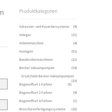
em
Produktkategorien
Adressier- und Kuvertiersysteme
(9)
Anleger
(21)
Anleimmaschine
(4)
Auslagen
(51)
Banderoliermaschinen
(21)
Becker Vakuumpumpen
(34)
Ersatzteile Becker-Vakuumpumpen
(33)
Bogenoffset 1-Farben
(5)
Bogenoffset 2-Farben
(9)
Bogenoffset 4-Farben
(1)
Broschürenfertigungssysteme
(25)