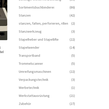
Sortimentsbuchbinderei
(86)
Stanzen
(42)
stanzen, falten, perforieren, rillen
(2)
Stanzwerkzeug
(3)
Stapelheber und Stapellifte
(22)
Stapelwender
(14)
l
del
Transportband
(5)
Trommelscanner
(5)
Umreifungsmaschinen
(22)
Verpackungstechnik
(3)
Werbetechnik
(1)
Werkstattausrüstung
(21)
Zubehör
(27)