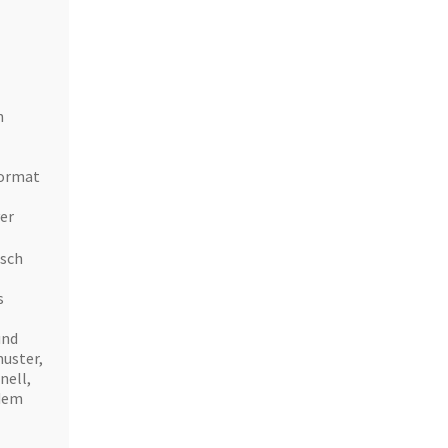
n
Format
er
isch
s
und
muster,
nell,
 dem