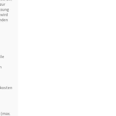
zur
ssung
 wird
enden
lle
n
kkosten
 (max.