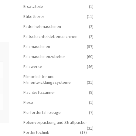
Ersatzteile
(1)
Etikettierer
(11)
Fadenheftmaschinen
(2)
Faltschachtelklebemaschinen
(2)
Falzmaschinen
(97)
Falzmaschinenzubehör
(60)
Falzwerke
(46)
Filmbelichter und
Filmentwicklungssysteme
(31)
Flachbettscanner
(9)
Flexo
(1)
Flurförderfahrzeuge
(7)
Folienverpackung und Straffpacker
(31)
Fördertechnik
(18)