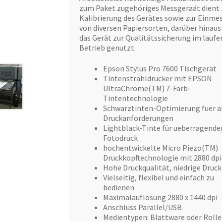
zum Paket zugehöriges Messgeraät dient 
Kalibrierung des Gerätes sowie zur Einme
von diversen Papiersorten, darüber hinaus
das Gerät zur Qualitätssicherung im lauf
Betrieb genutzt.
Epson Stylus Pro 7600 Tischgerät
Tintenstrahldrucker mit EPSON
UltraChrome(TM) 7-Farb-
Tintentechnologie
Schwarztinten-Optimierung fuer a
Druckanforderungen
Lightblack-Tinte für ueberragende
Fotodruck
hochentwickelte Micro Piezo(TM)
Druckkopftechnologie mit 2880 dpi
Hohe Druckqualität, niedrige Druc
Vielseitig, flexibel und einfach zu
bedienen
Maximalauflösung 2880 x 1440 dpi
Anschluss Parallel/USB
Medientypen: Blattware oder Rolle