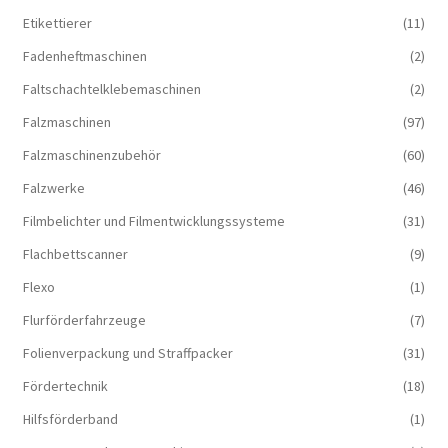
Etikettierer
(11)
Fadenheftmaschinen
(2)
Faltschachtelklebemaschinen
(2)
Falzmaschinen
(97)
Falzmaschinenzubehör
(60)
Falzwerke
(46)
Filmbelichter und Filmentwicklungssysteme
(31)
Flachbettscanner
(9)
Flexo
(1)
Flurförderfahrzeuge
(7)
Folienverpackung und Straffpacker
(31)
Fördertechnik
(18)
Hilfsförderband
(1)