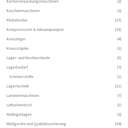
Kartonverpackungsmaschinen
(2)
Kaschiermaschinen
(2)
Klebebinder
(15)
Kompressoren & Vakuum­pumpen
(25)
Kreuzleger
(4)
Kreuzstapler
(1)
Lager- und Restbestände
(5)
Lagerbedarf
(7)
Schmierstoffe
(1)
Lagertechnik
(11)
Laminiermaschinen
(7)
Luftseitentisch
(1)
Mailinganlagen
(2)
Meßgeräte und Qualitätssicherung
(34)