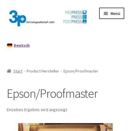
Zur
Zum
Menü
Navigation
Inhalt
springen
springen
Start
Deutsch
Datenschutz
Gebrauchtmaschinen
Start
Product Hersteller
Epson/Proofmaster
Impressum
Epson/Proofmaster
Mein Konto
Richtlinie für Rückerstattungen und Rückgaben
Einzelnes Ergebnis wird angezeigt