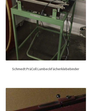
Schmedt PräColl LumbeckFächerklebebinder