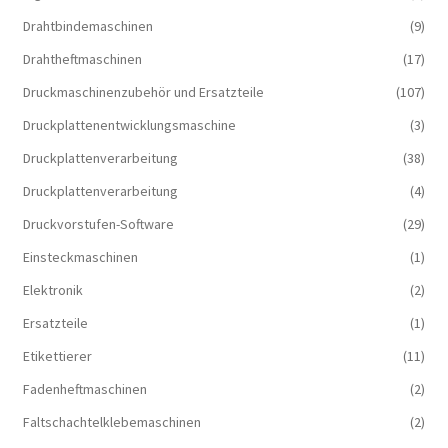
Drahtbindemaschinen
(9)
Drahtheftmaschinen
(17)
Druckmaschinenzubehör und Ersatzteile
(107)
Druckplattenentwicklungsmaschine
(3)
Druckplattenverarbeitung
(38)
Druckplattenverarbeitung
(4)
Druckvorstufen-Software
(29)
Einsteckmaschinen
(1)
Elektronik
(2)
Ersatzteile
(1)
Etikettierer
(11)
Fadenheftmaschinen
(2)
Faltschachtelklebemaschinen
(2)