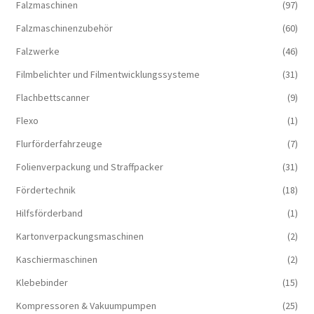
Falzmaschinen
(97)
Falzmaschinenzubehör
(60)
Falzwerke
(46)
Filmbelichter und Filmentwicklungssysteme
(31)
Flachbettscanner
(9)
Flexo
(1)
Flurförderfahrzeuge
(7)
Folienverpackung und Straffpacker
(31)
Fördertechnik
(18)
Hilfsförderband
(1)
Kartonverpackungsmaschinen
(2)
Kaschiermaschinen
(2)
Klebebinder
(15)
Kompressoren & Vakuum­pumpen
(25)