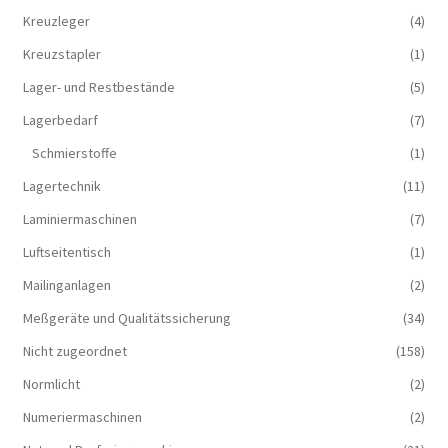
Kreuzleger
(4)
Kreuzstapler
(1)
Lager- und Restbestände
(5)
Lagerbedarf
(7)
Schmierstoffe
(1)
Lagertechnik
(11)
Laminiermaschinen
(7)
Luftseitentisch
(1)
Mailinganlagen
(2)
Meßgeräte und Qualitätssicherung
(34)
Nicht zugeordnet
(158)
Normlicht
(2)
Numeriermaschinen
(2)