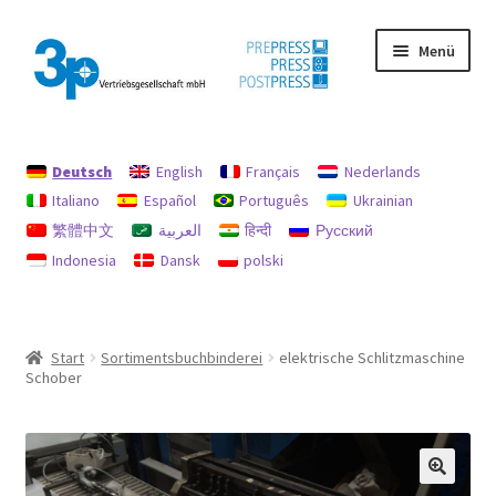
Zur
Zum
Menü
Navigation
Inhalt
springen
springen
Start
Deutsch
English
Français
Nederlands
Datenschutz
Italiano
Español
Português
Ukrainian
繁體中文
العربية
हिन्दी
Русский
Gebrauchtmaschinen
Indonesia
Dansk
polski
Impressum
Mein Konto
Start
Sortimentsbuchbinderei
elektrische Schlitzmaschine
Schober
Richtlinie für Rückerstattungen und Rückgaben