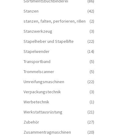
Sortimentsbuchbinderei
(86)
Stanzen
(42)
stanzen, falten, perforieren, rillen
(2)
Stanzwerkzeug
(3)
Stapelheber und Stapellifte
(22)
Stapelwender
(14)
Transportband
(5)
Trommelscanner
(5)
Umreifungsmaschinen
(22)
Verpackungstechnik
(3)
Werbetechnik
(1)
Werkstattausrüstung
(21)
Zubehör
(27)
Zusammentragmaschinen
(20)