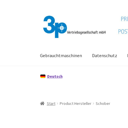
Zur
Zum
Navigation
Inhalt
springen
springen
Gebrauchtmaschinen
Datenschutz
Start
Datenschutz
Gebrauchtmaschinen
Imp
Deutsch
Start
Product Hersteller
Schober