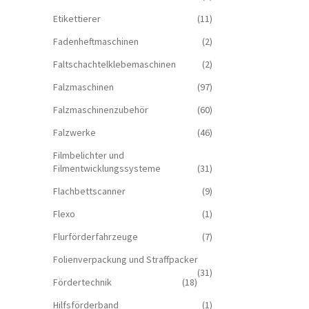
Etikettierer
(11)
Fadenheftmaschinen
(2)
Faltschachtelklebemaschinen
(2)
Falzmaschinen
(97)
Falzmaschinenzubehör
(60)
Falzwerke
(46)
Filmbelichter und
Filmentwicklungssysteme
(31)
Flachbettscanner
(9)
Flexo
(1)
Flurförderfahrzeuge
(7)
Folienverpackung und Straffpacker
(31)
Fördertechnik
(18)
Hilfsförderband
(1)