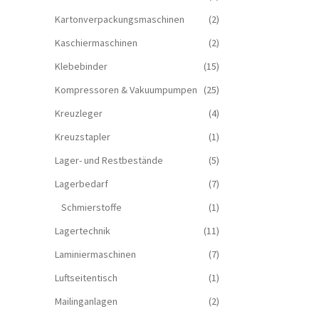
Kartonverpackungsmaschinen
(2)
Kaschiermaschinen
(2)
Klebebinder
(15)
Kompressoren & Vakuum­pumpen
(25)
Kreuzleger
(4)
Kreuzstapler
(1)
Lager- und Restbestände
(5)
Lagerbedarf
(7)
Schmierstoffe
(1)
Lagertechnik
(11)
Laminiermaschinen
(7)
Luftseitentisch
(1)
Mailinganlagen
(2)