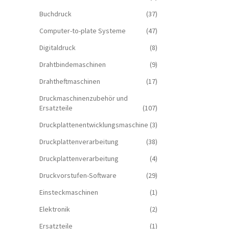
Buchdruck
(37)
Computer-to-plate Systeme
(47)
Digitaldruck
(8)
Drahtbindemaschinen
(9)
Drahtheftmaschinen
(17)
Druckmaschinenzubehör und
Ersatzteile
(107)
Druckplattenentwicklungsmaschine
(3)
Druckplattenverarbeitung
(38)
Druckplattenverarbeitung
(4)
Druckvorstufen-Software
(29)
Einsteckmaschinen
(1)
Elektronik
(2)
Ersatzteile
(1)