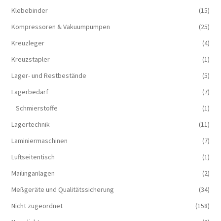
Klebebinder
(15)
Kompressoren & Vakuum­pumpen
(25)
Kreuzleger
(4)
Kreuzstapler
(1)
Lager- und Restbestände
(5)
Lagerbedarf
(7)
Schmierstoffe
(1)
Lagertechnik
(11)
Laminiermaschinen
(7)
Luftseitentisch
(1)
Mailinganlagen
(2)
Meßgeräte und Qualitätssicherung
(34)
Nicht zugeordnet
(158)