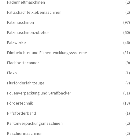
Fadenheftmaschinen
(2)
Faltschachtelklebemaschinen
(2)
Falzmaschinen
(97)
Falzmaschinenzubehör
(60)
Falzwerke
(46)
Filmbelichter und Filmentwicklungssysteme
(31)
Flachbettscanner
(9)
Flexo
(1)
Flurförderfahrzeuge
(7)
Folienverpackung und Straffpacker
(31)
Fördertechnik
(18)
Hilfsförderband
(1)
Kartonverpackungsmaschinen
(2)
Kaschiermaschinen
(2)