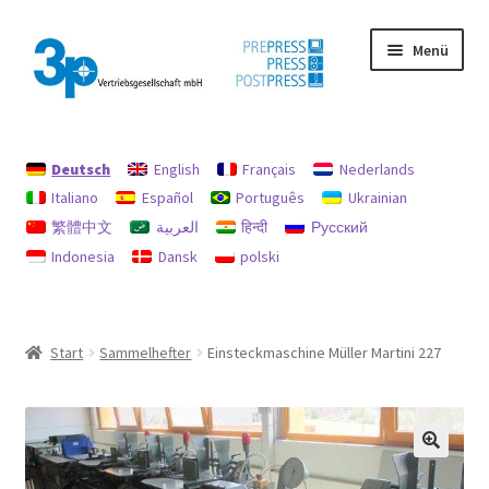
Zur
Zum
Menü
Navigation
Inhalt
springen
springen
Start
Deutsch
English
Français
Nederlands
Datenschutz
Italiano
Español
Português
Ukrainian
繁體中文
العربية
हिन्दी
Русский
Gebrauchtmaschinen
Indonesia
Dansk
polski
Impressum
Mein Konto
Start
Sammelhefter
Einsteckmaschine Müller Martini 227
Richtlinie für Rückerstattungen und Rückgaben