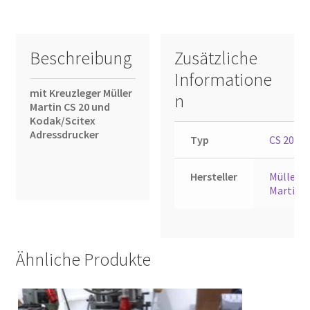
Beschreibung
Zusätzliche
Informatione
mit Kreuzleger Müller
n
Martin CS 20 und
Kodak/Scitex
Adressdru
cker
Typ
CS 20
Hersteller
Müller
Martini
Ähnliche Produkte