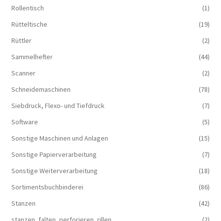
Rollentisch
(1)
Rütteltische
(19)
Rüttler
(2)
Sammelhefter
(44)
Scanner
(2)
Schneidemaschinen
(78)
Siebdruck, Flexo- und Tiefdruck
(7)
Software
(5)
Sonstige Maschinen und Anlagen
(15)
Sonstige Papierverarbeitung
(7)
Sonstige Weiterverarbeitung
(18)
Sortimentsbuchbinderei
(86)
Stanzen
(42)
stanzen, falten, perforieren, rillen
(2)