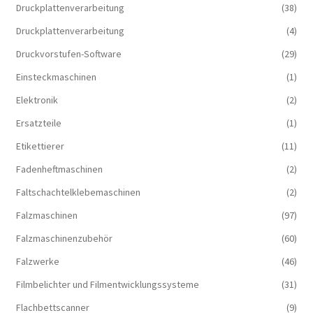
Druckplattenverarbeitung
(38)
Druckplattenverarbeitung
(4)
Druckvorstufen-Software
(29)
Einsteckmaschinen
(1)
Elektronik
(2)
Ersatzteile
(1)
Etikettierer
(11)
Fadenheftmaschinen
(2)
Faltschachtelklebemaschinen
(2)
Falzmaschinen
(97)
Falzmaschinenzubehör
(60)
Falzwerke
(46)
Filmbelichter und Filmentwicklungssysteme
(31)
Flachbettscanner
(9)