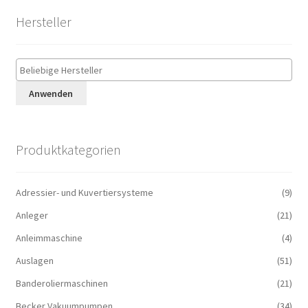
Hersteller
Anwenden
Produktkategorien
Adressier- und Kuvertiersysteme
(9)
Anleger
(21)
Anleimmaschine
(4)
Auslagen
(51)
Banderoliermaschinen
(21)
Becker Vakuumpumpen
(34)