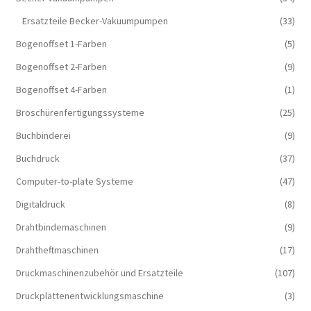
Ersatzteile Becker-Vakuumpumpen
(33)
Bogenoffset 1-Farben
(5)
Bogenoffset 2-Farben
(9)
Bogenoffset 4-Farben
(1)
Broschürenfertigungssysteme
(25)
Buchbinderei
(9)
Buchdruck
(37)
Computer-to-plate Systeme
(47)
Digitaldruck
(8)
Drahtbindemaschinen
(9)
Drahtheftmaschinen
(17)
Druckmaschinenzubehör und Ersatzteile
(107)
Druckplattenentwicklungsmaschine
(3)