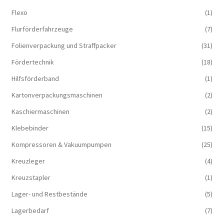
Flexo
(1)
Flurförderfahrzeuge
(7)
Folienverpackung und Straffpacker
(31)
Fördertechnik
(18)
Hilfsförderband
(1)
Kartonverpackungsmaschinen
(2)
Kaschiermaschinen
(2)
Klebebinder
(15)
Kompressoren & Vakuum­pumpen
(25)
Kreuzleger
(4)
Kreuzstapler
(1)
Lager- und Restbestände
(5)
Lagerbedarf
(7)