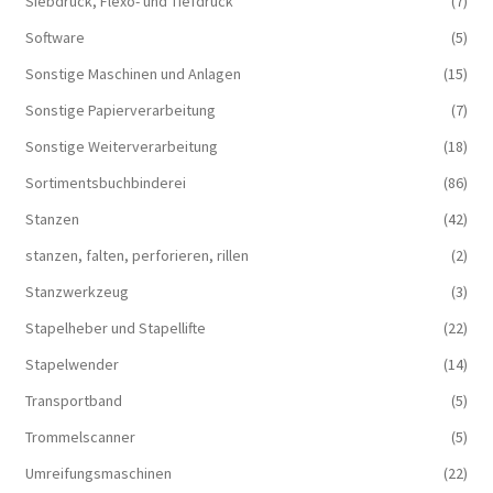
Siebdruck, Flexo- und Tiefdruck
(7)
Software
(5)
Sonstige Maschinen und Anlagen
(15)
Sonstige Papierverarbeitung
(7)
Sonstige Weiterverarbeitung
(18)
Sortimentsbuchbinderei
(86)
Stanzen
(42)
stanzen, falten, perforieren, rillen
(2)
Stanzwerkzeug
(3)
Stapelheber und Stapellifte
(22)
Stapelwender
(14)
Transportband
(5)
Trommelscanner
(5)
Umreifungsmaschinen
(22)