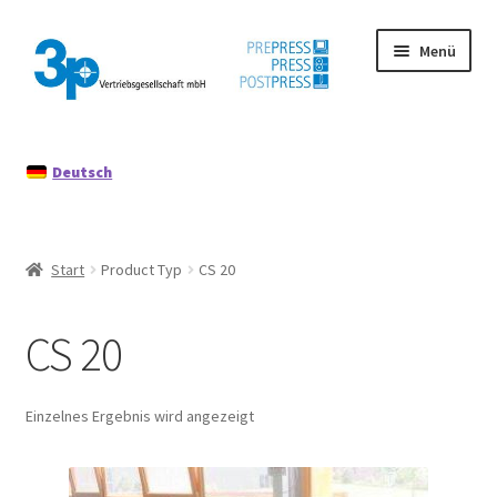
Zur
Zum
Menü
Navigation
Inhalt
springen
springen
Start
Deutsch
Datenschutz
Gebrauchtmaschinen
Start
Product Typ
CS 20
Impressum
CS 20
Mein Konto
Richtlinie für Rückerstattungen und Rückgaben
Einzelnes Ergebnis wird angezeigt