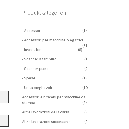
Produktkategorien
- Accessori
(14)
- Accessori per macchine piegatrici
(31)
- Investitori
(8)
- Scanner a tamburo
(1)
- Scanner piano
(2)
- Spese
(18)
- Unità pieghevoli
(10)
Accessori e ricambi per macchine da
stampa
(34)
Altre lavorazioni della carta
(3)
Altre lavorazioni successive
(8)