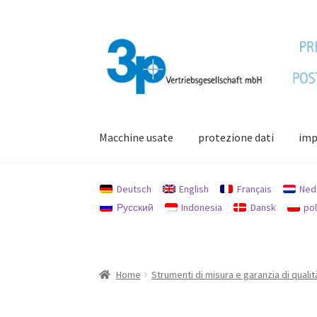
Vai
Vai
alla
al
navigazione
contenuto
Macchine usate
protezione dati
imp
Home
Il mio conto
impronta
Macchine usate
Deutsch
English
Français
Ned
Русский
Indonesia
Dansk
pol
Home
Strumenti di misura e garanzia di qualit