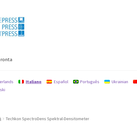
ronta
Politica per rimborsi e resi
protezione dati
Ricerca
erlands
Italiano
Español
Português
Ukrainian
ski
à
Techkon SpectroDens Spektral-Densitometer