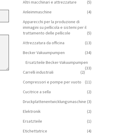
Altri macchinari e attrezzature
(5)
Anleimmaschine
(4)
Apparecchi per la produzione di
immagini su pellicola e sistemi per il
trattamento delle pellicole
(5)
Attrezzatura da officina
(13)
Becker Vakuumpumpen
(34)
Ersatzteile Becker-Vakuumpumpen
(33)
Carrelli industriali
(2)
Compressori e pompe per vuoto
(11)
Cucitrice a sella
(2)
Druckplattenentwicklungsmaschine
(3)
Elektronik
(2)
Ersatzteile
(1)
Etichettatrice
(4)