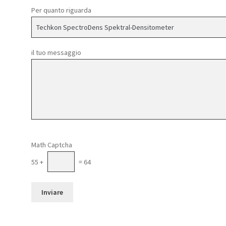
Per quanto riguarda
il tuo messaggio
Si prega di lasciare vuoto questo campo.
Math Captcha
55 +
= 64