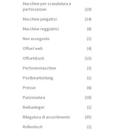
Macchine per scanalatura e
perforazione
(10)
Macchine piegatrici
(14)
Macchine reggiatrici
(6)
Non assegnato
(1)
Offset web
(4)
Offsetdruck
(15)
Perforiermaschine
(3)
Postbearbeitung
(1)
Presse
(6)
Punzonatura
(18)
Reibanleger
(1)
Rilegatura di assortimento
(35)
Rollentisch
(1)