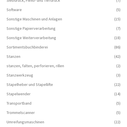
Siebdruck, Flexo- und Tiefdruck
(7)
Software
(5)
Sonstige Maschinen und Anlagen
(15)
Sonstige Papierverarbeitung
(7)
Sonstige Weiterverarbeitung
(18)
Sortimentsbuchbinderei
(86)
Stanzen
(42)
stanzen, falten, perforieren, rillen
(2)
Stanzwerkzeug
(3)
Stapelheber und Stapellifte
(22)
Stapelwender
(14)
Transportband
(5)
Trommelscanner
(5)
Umreifungsmaschinen
(22)