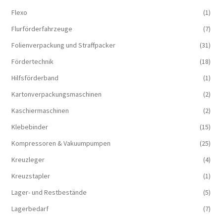
Flexo
(1)
Flurförderfahrzeuge
(7)
Folienverpackung und Straffpacker
(31)
Fördertechnik
(18)
Hilfsförderband
(1)
Kartonverpackungsmaschinen
(2)
Kaschiermaschinen
(2)
Klebebinder
(15)
Kompressoren & Vakuum­pumpen
(25)
Kreuzleger
(4)
Kreuzstapler
(1)
Lager- und Restbestände
(5)
Lagerbedarf
(7)