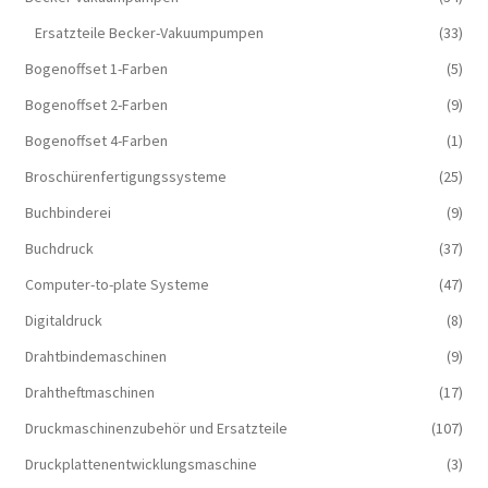
Ersatzteile Becker-Vakuumpumpen
(33)
Bogenoffset 1-Farben
(5)
Bogenoffset 2-Farben
(9)
Bogenoffset 4-Farben
(1)
Broschürenfertigungssysteme
(25)
Buchbinderei
(9)
Buchdruck
(37)
Computer-to-plate Systeme
(47)
Digitaldruck
(8)
Drahtbindemaschinen
(9)
Drahtheftmaschinen
(17)
Druckmaschinenzubehör und Ersatzteile
(107)
Druckplattenentwicklungsmaschine
(3)