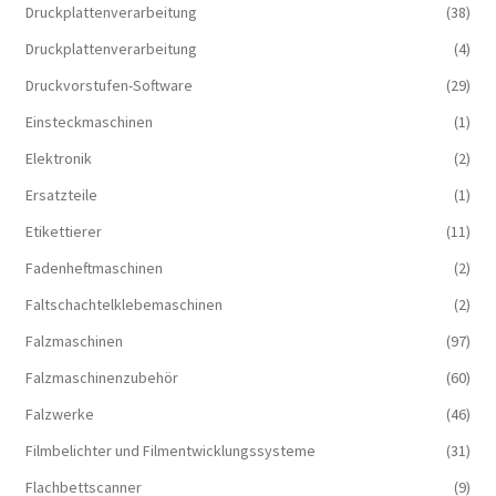
Druckplattenverarbeitung
(38)
Druckplattenverarbeitung
(4)
Druckvorstufen-Software
(29)
Einsteckmaschinen
(1)
Elektronik
(2)
Ersatzteile
(1)
Etikettierer
(11)
Fadenheftmaschinen
(2)
Faltschachtelklebemaschinen
(2)
Falzmaschinen
(97)
Falzmaschinenzubehör
(60)
Falzwerke
(46)
Filmbelichter und Filmentwicklungssysteme
(31)
Flachbettscanner
(9)