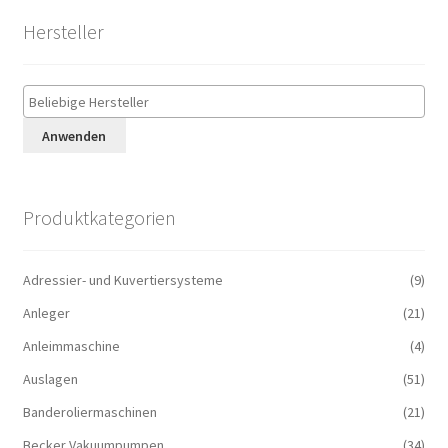
Hersteller
Anwenden
Produktkategorien
Adressier- und Kuvertiersysteme
(9)
Anleger
(21)
Anleimmaschine
(4)
Auslagen
(51)
Banderoliermaschinen
(21)
Becker Vakuumpumpen
(34)