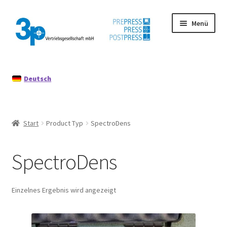
Zur
Zum
Menü
Navigation
Inhalt
springen
springen
Start
Deutsch
Datenschutz
Gebrauchtmaschinen
Start
Product Typ
SpectroDens
Impressum
SpectroDens
Mein Konto
Richtlinie für Rückerstattungen und Rückgaben
Einzelnes Ergebnis wird angezeigt