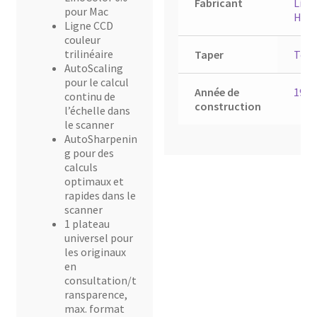
Fabricant
Lino
pour Mac
Hell
Ligne CCD
couleur
trilinéaire
Taper
Topa
AutoScaling
pour le calcul
Année de
1995
continu de
construction
l’échelle dans
le scanner
AutoSharpenin
g pour des
calculs
optimaux et
rapides dans le
scanner
1 plateau
universel pour
les originaux
en
consultation/t
ransparence,
max. format