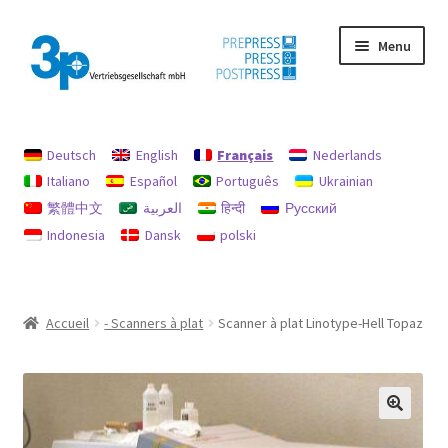
Aller
Aller
Menu
à
au
la
contenu
navigation
Accueil
Deutsch
English
Français
Nederlands
Chercher
Italiano
Español
Português
Ukrainian
繁體中文
العربية
हिन्दी
Русский
imprimer
Indonesia
Dansk
polski
machines d’occasion
Mon compte
Accueil
- Scanners à plat
Scanner à plat Linotype-Hell Topaz
Politique en matière de remboursements et de retours
protection des données