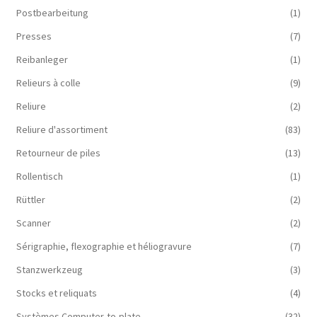
Postbearbeitung
(1)
Presses
(7)
Reibanleger
(1)
Relieurs à colle
(9)
Reliure
(2)
Reliure d'assortiment
(83)
Retourneur de piles
(13)
Rollentisch
(1)
Rüttler
(2)
Scanner
(2)
Sérigraphie, flexographie et héliogravure
(7)
Stanzwerkzeug
(3)
Stocks et reliquats
(4)
Systèmes Computer-to-plate
(32)