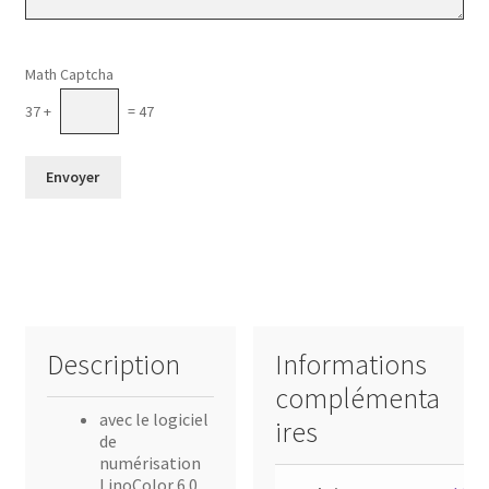
Veuillez laisser ce champ vide.
Math Captcha
37 +
= 47
Description
Informations
complémenta
avec le logiciel
ires
de
numérisation
LinoColor 6.0