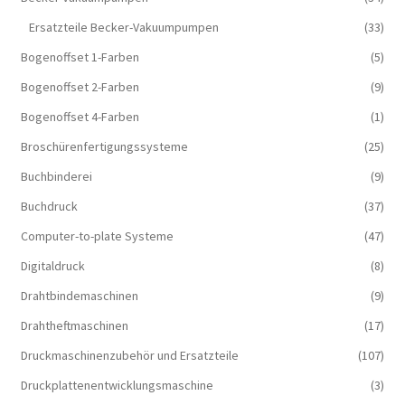
Ersatzteile Becker-Vakuumpumpen
(33)
Bogenoffset 1-Farben
(5)
Bogenoffset 2-Farben
(9)
Bogenoffset 4-Farben
(1)
Broschürenfertigungssysteme
(25)
Buchbinderei
(9)
Buchdruck
(37)
Computer-to-plate Systeme
(47)
Digitaldruck
(8)
Drahtbindemaschinen
(9)
Drahtheftmaschinen
(17)
Druckmaschinenzubehör und Ersatzteile
(107)
Druckplattenentwicklungsmaschine
(3)