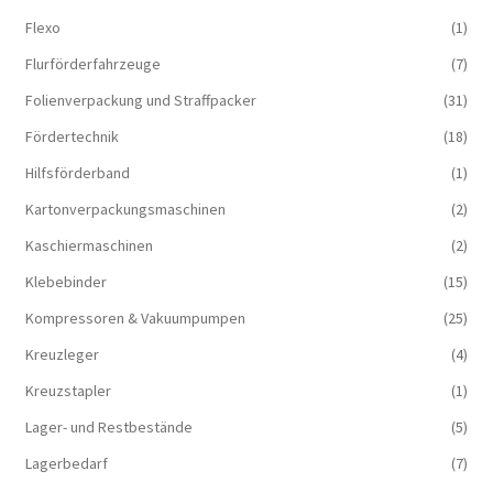
Flexo
(1)
Flurförderfahrzeuge
(7)
Folienverpackung und Straffpacker
(31)
Fördertechnik
(18)
Hilfsförderband
(1)
Kartonverpackungsmaschinen
(2)
Kaschiermaschinen
(2)
Klebebinder
(15)
Kompressoren & Vakuum­pumpen
(25)
Kreuzleger
(4)
Kreuzstapler
(1)
Lager- und Restbestände
(5)
Lagerbedarf
(7)