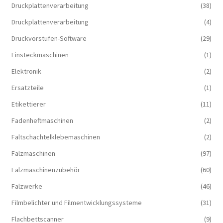
Druckplattenverarbeitung
(38)
Druckplattenverarbeitung
(4)
Druckvorstufen-Software
(29)
Einsteckmaschinen
(1)
Elektronik
(2)
Ersatzteile
(1)
Etikettierer
(11)
Fadenheftmaschinen
(2)
Faltschachtelklebemaschinen
(2)
Falzmaschinen
(97)
Falzmaschinenzubehör
(60)
Falzwerke
(46)
Filmbelichter und Filmentwicklungssysteme
(31)
Flachbettscanner
(9)