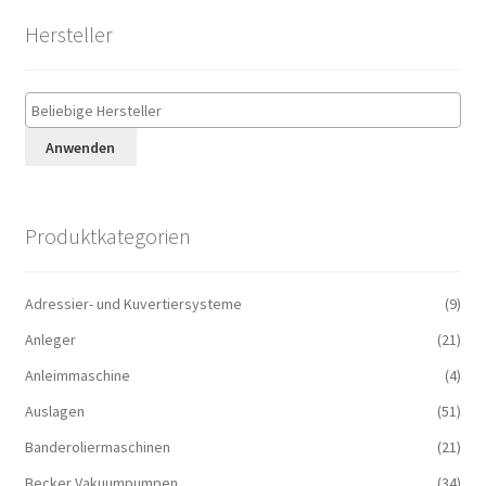
Hersteller
Anwenden
Produktkategorien
Adressier- und Kuvertiersysteme
(9)
Anleger
(21)
Anleimmaschine
(4)
Auslagen
(51)
Banderoliermaschinen
(21)
Becker Vakuumpumpen
(34)