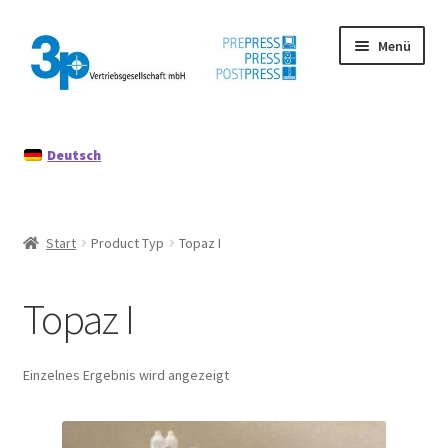
Zur
Zum
Menü
Navigation
Inhalt
springen
springen
Start
Deutsch
Datenschutz
Gebrauchtmaschinen
Start
Product Typ
Topaz I
Impressum
Topaz I
Mein Konto
Richtlinie für Rückerstattungen und Rückgaben
Einzelnes Ergebnis wird angezeigt