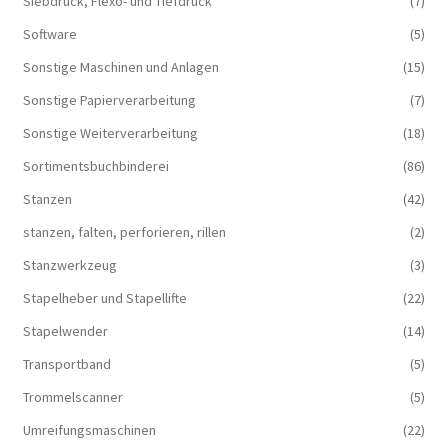
Siebdruck, Flexo- und Tiefdruck
(7)
Software
(5)
Sonstige Maschinen und Anlagen
(15)
Sonstige Papierverarbeitung
(7)
Sonstige Weiterverarbeitung
(18)
Sortimentsbuchbinderei
(86)
Stanzen
(42)
stanzen, falten, perforieren, rillen
(2)
Stanzwerkzeug
(3)
Stapelheber und Stapellifte
(22)
Stapelwender
(14)
Transportband
(5)
Trommelscanner
(5)
Umreifungsmaschinen
(22)