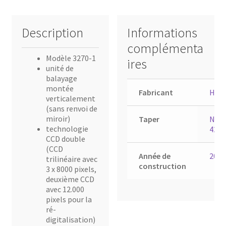
Description
Informations
complémenta
Modèle 3270-1
ires
unité de
balayage
montée
Fabricant
Heid
verticalement
(sans renvoi de
miroir)
Taper
Nexs
technologie
4200
CCD double
(CCD
Année de
2001
trilinéaire avec
construction
3 x 8000 pixels,
deuxième CCD
avec 12.000
pixels pour la
ré-
digitalisation)