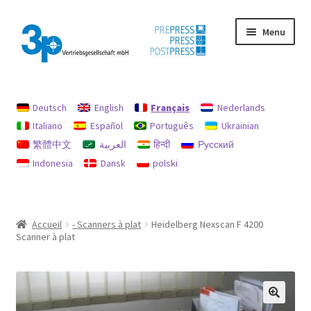
Aller
Aller
Menu
à
au
la
contenu
navigation
Accueil
Deutsch
English
Français
Nederlands
Chercher
Italiano
Español
Português
Ukrainian
繁體中文
العربية
हिन्दी
Русский
imprimer
Indonesia
Dansk
polski
machines d’occasion
Mon compte
Accueil
- Scanners à plat
Heidelberg Nexscan F 4200
Scanner à plat
Politique en matière de remboursements et de retours
protection des données