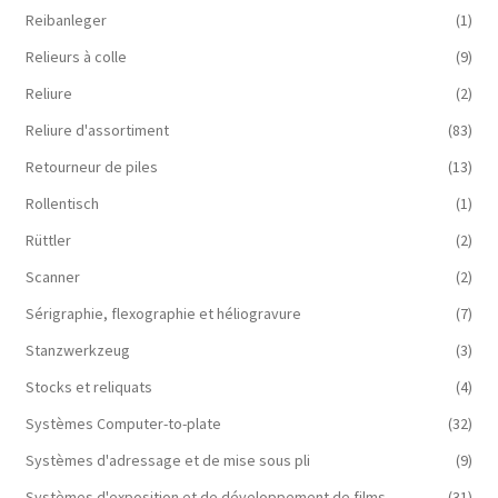
Reibanleger
(1)
Relieurs à colle
(9)
Reliure
(2)
Reliure d'assortiment
(83)
Retourneur de piles
(13)
Rollentisch
(1)
Rüttler
(2)
Scanner
(2)
Sérigraphie, flexographie et héliogravure
(7)
Stanzwerkzeug
(3)
Stocks et reliquats
(4)
Systèmes Computer-to-plate
(32)
Systèmes d'adressage et de mise sous pli
(9)
Systèmes d'exposition et de développement de films
(31)