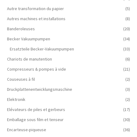
Autre transformation du papier
(5)
Autres machines et installations
(8)
Banderoleuses
(20)
Becker Vakuumpumpen
(34)
Ersatzteile Becker-Vakuumpumpen
(33)
Chariots de manutention
(6)
Compresseurs & pompes à vide
(21)
Couseuses à fil
(2)
Druckplattenentwicklungsmaschine
(3)
Elektronik
(2)
Elévateurs de piles et gerbeurs
(17)
Emballage sous film et tenseur
(30)
Encarteuse-piqueuse
(36)