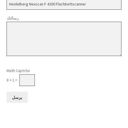
رسالتك
Please leave this field empty.
Math Captcha
8 × 1 =