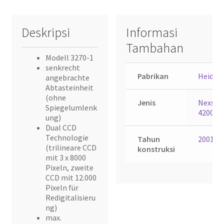
Deskripsi
Informasi
Tambahan
Modell 3270-1
senkrecht
Pabrikan
Heidel
angebrachte
Abtasteinheit
(ohne
Jenis
Nexsca
Spiegelumlenk
4200
ung)
Dual CCD
Technologie
Tahun
2001
(trilineare CCD
konstruksi
mit 3 x 8000
Pixeln, zweite
CCD mit 12.000
Pixeln für
Redigitalisieru
ng)
max.