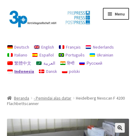
Skip
Skip
Menu
to
to
navigation
content
Beranda
Deutsch
English
Français
Nederlands
Akun saya
Italiano
Español
Português
Ukrainian
繁體中文
العربية
हिन्दी
Русский
jejak
Indonesia
Dansk
polski
Kebijakan untuk pengembalian uang dan pengembalian
Mencari
Beranda
- Pemindai alas datar
Heidelberg Nexscan F 4200
Flachbettscanner
Mesin bekas
perlindungan data