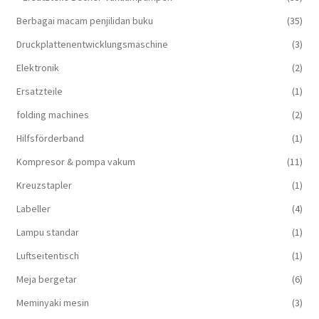
Berbagai macam penjilidan buku
(35)
Druckplattenentwicklungsmaschine
(3)
Elektronik
(2)
Ersatzteile
(1)
folding machines
(2)
Hilfsförderband
(1)
Kompresor & pompa vakum
(11)
Kreuzstapler
(1)
Labeller
(4)
Lampu standar
(1)
Luftseitentisch
(1)
Meja bergetar
(6)
Meminyaki mesin
(3)