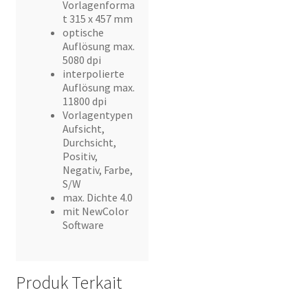
Vorlagenforma
t 315 x 457 mm
optische
Auflösung max.
5080 dpi
interpolierte
Auflösung max.
11800 dpi
Vorlagentypen
Aufsicht,
Durchsicht,
Positiv,
Negativ, Farbe,
S/W
max. Dichte 4.0
mit NewColor
Software
Produk Terkait