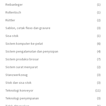
Reibanleger
(1)
Rollentisch
(1)
Rüttler
(2)
Sablon, cetak flexo dan gravure
(3)
Sisa stok
(1)
Sistem komputer-ke-pelat
(6)
Sistem pengalamatan dan penyisipan
(4)
Sistem produksi brosur
(7)
Sistem surat menyurat
(2)
Stanzwerkzeug
(3)
Stok dan sisa stok
(3)
Teknologi konveyor
(11)
Teknologi penyimpanan
(3)
Tidak ditugaskan
(1)