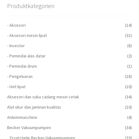
Produktkategorien
- Aksesori
(14)
- Aksesori mesin lipat
(31)
- Investor
(8)
- Pemindai alas datar
(2)
- Pemindai drum
(1)
- Pengeluaran
(18)
- Unit lipat
(10)
Aksesori dan suku cadang mesin cetak
(34)
Alat ukur dan jaminan kualitas
(10)
Anleimmaschine
(4)
Becker Vakuumpumpen
(34)
Ersatzteile Becker-Vakuumpumpen
(33)