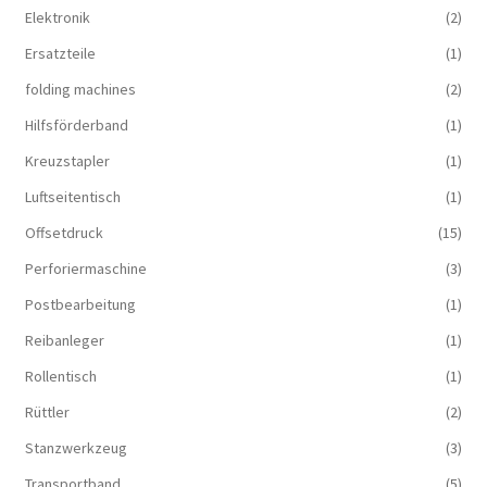
Elektronik
(2)
Ersatzteile
(1)
folding machines
(2)
Hilfsförderband
(1)
Kreuzstapler
(1)
Luftseitentisch
(1)
Offsetdruck
(15)
Perforiermaschine
(3)
Postbearbeitung
(1)
Reibanleger
(1)
Rollentisch
(1)
Rüttler
(2)
Stanzwerkzeug
(3)
Transportband
(5)