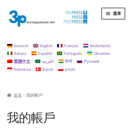
跳
跳
選單
至
至
導
主
覽
要
首頁
列
內
容
Deutsch
English
Français
Nederlands
印記
Italiano
Español
Português
Ukrainian
繁體中文
العربية
हिन्दी
Русский
我的帳戶
Indonesia
Dansk
polski
機器
退款和退貨政策
首頁
我的帳戶
隱私
我的帳戶