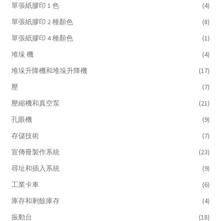
單張紙膠印 1 色
(4)
單張紙膠印 2 種顏色
(8)
單張紙膠印 4 種顏色
(1)
堆垛 機
(4)
堆垛升降機和堆垛升降機
(17)
壓
(7)
壓縮機和真空泵
(21)
孔眼機
(9)
存儲技術
(7)
宣傳冊製作系統
(23)
尋址和插入系統
(9)
工業卡車
(6)
庫存和剩餘庫存
(4)
振動台
(18)