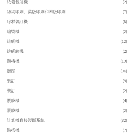
紙箱包裝機
(2)
絲網印刷、柔版印刷和凹版印刷
(7)
線材裝訂機
(8)
編號機
(2)
縫紉機
(12)
縫紉線機
(2)
翻樁機
(13)
衝壓
(36)
裝訂
(9)
裝訂
(2)
覆膜機
(4)
覆膜機
(2)
計算機直接製版系統
(32)
貼標機
(7)