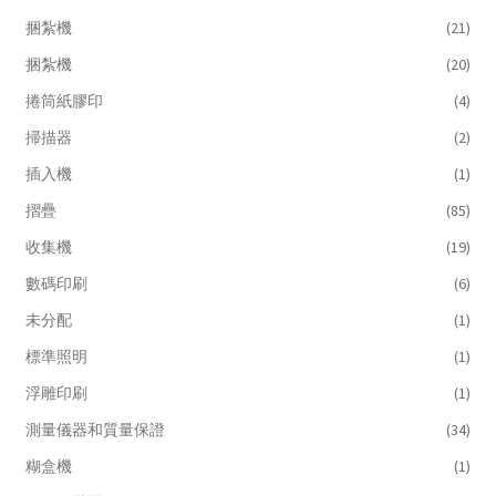
捆紮機
(21)
捆紮機
(20)
捲筒紙膠印
(4)
掃描器
(2)
插入機
(1)
摺疊
(85)
收集機
(19)
數碼印刷
(6)
未分配
(1)
標準照明
(1)
浮雕印刷
(1)
測量儀器和質量保證
(34)
糊盒機
(1)