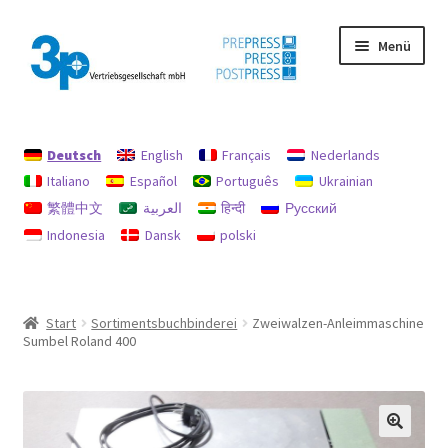
Zur
Zum
Menü
Navigation
Inhalt
springen
springen
Start
Deutsch
English
Français
Nederlands
Datenschutz
Italiano
Español
Português
Ukrainian
繁體中文
العربية
हिन्दी
Русский
Gebrauchtmaschinen
Indonesia
Dansk
polski
Impressum
Mein Konto
Start
Sortimentsbuchbinderei
Zweiwalzen-Anleimmaschine
Sumbel Roland 400
Richtlinie für Rückerstattungen und Rückgaben