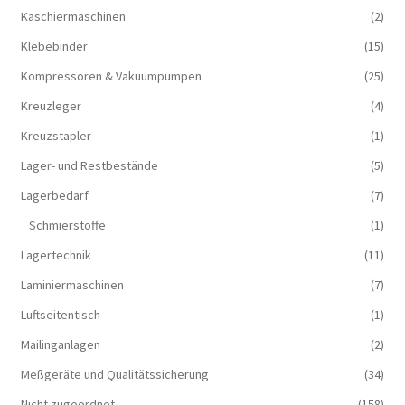
Kaschiermaschinen
(2)
Klebebinder
(15)
Kompressoren & Vakuum­pumpen
(25)
Kreuzleger
(4)
Kreuzstapler
(1)
Lager- und Restbestände
(5)
Lagerbedarf
(7)
Schmierstoffe
(1)
Lagertechnik
(11)
Laminiermaschinen
(7)
Luftseitentisch
(1)
Mailinganlagen
(2)
Meßgeräte und Qualitätssicherung
(34)
Nicht zugeordnet
(158)