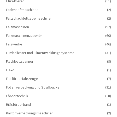
Etikettierer
(11)
Fadenheftmaschinen
(2)
Faltschachtelklebemaschinen
(2)
Falzmaschinen
(97)
Falzmaschinenzubehör
(60)
Falzwerke
(46)
Filmbelichter und Filmentwicklungssysteme
(31)
Flachbettscanner
(9)
Flexo
(1)
Flurförderfahrzeuge
(7)
Folienverpackung und Straffpacker
(31)
Fördertechnik
(18)
Hilfsförderband
(1)
Kartonverpackungsmaschinen
(2)