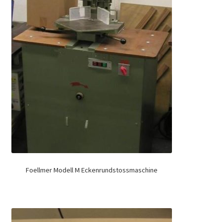
Foellmer Modell M Eckenrundstossmaschine