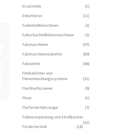
Ersatzteile
(1)
Etikettierer
(11)
Fadenheftmaschinen
(2)
Faltschachtelklebemaschinen
(2)
Falzmaschinen
(97)
Falzmaschinenzubehör
(60)
Falzwerke
(46)
Filmbelichter und
Filmentwicklungssysteme
(31)
Flachbettscanner
(9)
Flexo
(1)
Flurförderfahrzeuge
(7)
Folienverpackung und Straffpacker
(31)
Fördertechnik
(18)