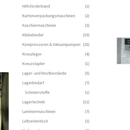
Hilfsförderband
(1)
Kartonverpackungsmaschinen
(2)
Kaschiermaschinen
(2)
Klebebinder
(15)
Kompressoren & Vakuum­pumpen
(25)
Kreuzleger
(4)
Kreuzstapler
(1)
Lager- und Restbestände
(5)
Lagerbedarf
(7)
Schmierstoffe
(1)
Lagertechnik
(11)
Laminiermaschinen
(7)
Luftseitentisch
(1)