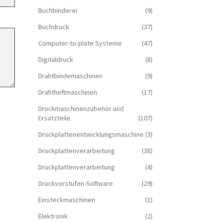
Buchbinderei
(9)
Buchdruck
(37)
Computer-to-plate Systeme
(47)
Digitaldruck
(8)
Drahtbindemaschinen
(9)
Drahtheftmaschinen
(17)
Druckmaschinenzubehör und
Ersatzteile
(107)
Druckplattenentwicklungsmaschine
(3)
Druckplattenverarbeitung
(38)
Druckplattenverarbeitung
(4)
Druckvorstufen-Software
(29)
Einsteckmaschinen
(1)
Elektronik
(2)