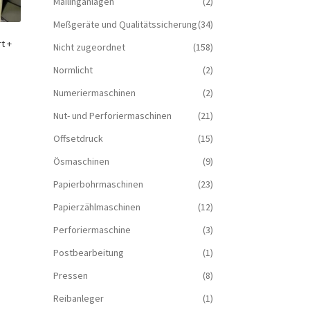
Mailinganlagen
(2)
Meßgeräte und Qualitätssicherung
(34)
t +
Nicht zugeordnet
(158)
Normlicht
(2)
Numeriermaschinen
(2)
Nut- und Perforiermaschinen
(21)
Offsetdruck
(15)
Ösmaschinen
(9)
Papierbohrmaschinen
(23)
Papierzählmaschinen
(12)
Perforiermaschine
(3)
Postbearbeitung
(1)
Pressen
(8)
Reibanleger
(1)