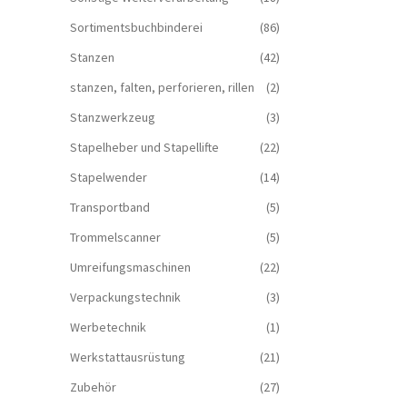
Sortimentsbuchbinderei
(86)
Stanzen
(42)
stanzen, falten, perforieren, rillen
(2)
Stanzwerkzeug
(3)
Stapelheber und Stapellifte
(22)
Stapelwender
(14)
Transportband
(5)
Trommelscanner
(5)
Umreifungsmaschinen
(22)
Verpackungstechnik
(3)
Werbetechnik
(1)
Werkstattausrüstung
(21)
Zubehör
(27)