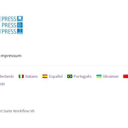
Impressum
ressum
Mein Konto
Richtlinie für Rückerstattungen und Rückgab
derlands
Italiano
Español
Português
Ukrainian
ski
nt Suite Workflow V6