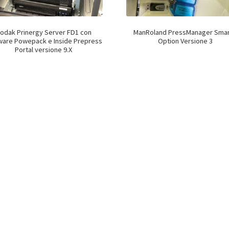
odak Prinergy Server FD1 con
ManRoland PressManager Smar
ware Powepack e Inside Prepress
Option Versione 3
Portal versione 9.X