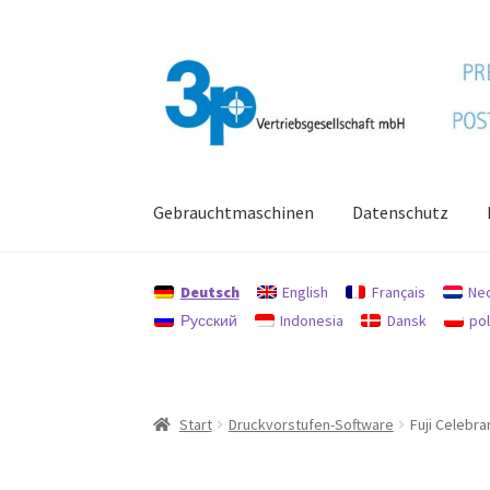
Zur
Zum
Navigation
Inhalt
springen
springen
Gebrauchtmaschinen
Datenschutz
Start
Datenschutz
Gebrauchtmaschinen
Imp
Deutsch
English
Français
Ne
Русский
Indonesia
Dansk
pol
Start
Druckvorstufen-Software
Fuji Celebra