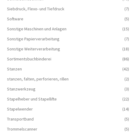
Siebdruck, Flexo- und Tiefdruck
(7)
Software
(5)
Sonstige Maschinen und Anlagen
(15)
Sonstige Papierverarbeitung
(7)
Sonstige Weiterverarbeitung
(18)
Sortimentsbuchbinderei
(86)
Stanzen
(42)
stanzen, falten, perforieren, rillen
(2)
Stanzwerkzeug
(3)
Stapelheber und Stapellifte
(22)
Stapelwender
(14)
Transportband
(5)
Trommelscanner
(5)