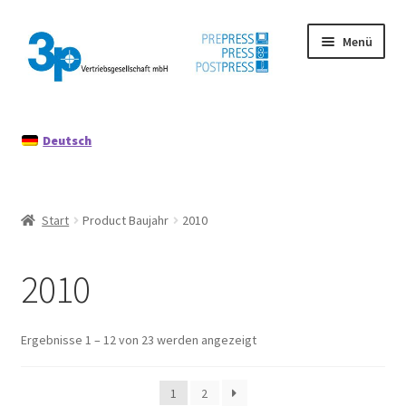
Zur
Zum
Menü
Navigation
Inhalt
springen
springen
Start
Deutsch
Datenschutz
Gebrauchtmaschinen
Start
Product Baujahr
2010
Impressum
2010
Mein Konto
Richtlinie für Rückerstattungen und Rückgaben
Ergebnisse 1 – 12 von 23 werden angezeigt
1
2