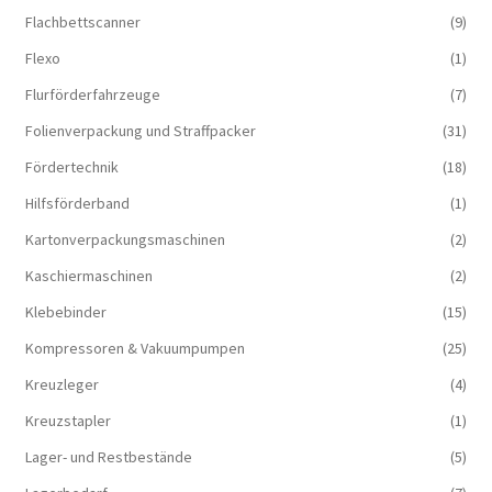
Flachbettscanner
(9)
Flexo
(1)
Flurförderfahrzeuge
(7)
Folienverpackung und Straffpacker
(31)
Fördertechnik
(18)
Hilfsförderband
(1)
Kartonverpackungsmaschinen
(2)
Kaschiermaschinen
(2)
Klebebinder
(15)
Kompressoren & Vakuum­pumpen
(25)
Kreuzleger
(4)
Kreuzstapler
(1)
Lager- und Restbestände
(5)