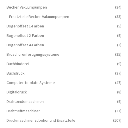
Becker Vakuumpumpen
(34)
Ersatzteile Becker-Vakuumpumpen
(33)
Bogenoffset 1-Farben
(5)
Bogenoffset 2-Farben
(9)
Bogenoffset 4-Farben
(1)
Broschürenfertigungssysteme
(25)
Buchbinderei
(9)
Buchdruck
(37)
Computer-to-plate Systeme
(47)
Digitaldruck
(8)
Drahtbindemaschinen
(9)
Drahtheftmaschinen
(17)
Druckmaschinenzubehör und Ersatzteile
(107)