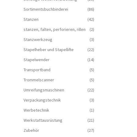
Sortimentsbuchbinderei
(86)
Stanzen
(42)
stanzen, falten, perforieren, rillen
(2)
Stanzwerkzeug
(3)
Stapelheber und Stapellifte
(22)
Stapelwender
(14)
Transportband
(5)
Trommelscanner
(5)
Umreifungsmaschinen
(22)
Verpackungstechnik
(3)
Werbetechnik
(1)
Werkstattausrüstung
(21)
Zubehör
(27)