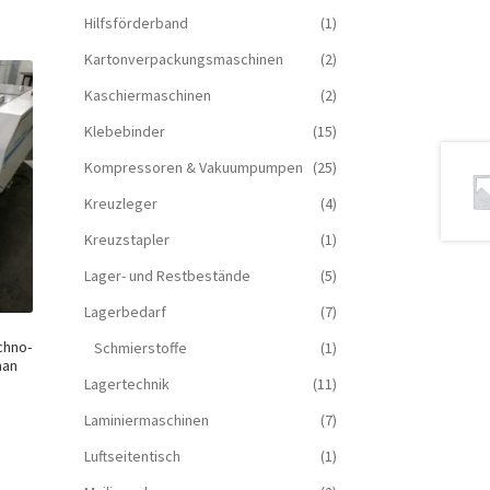
Hilfsförderband
(1)
Kartonverpackungsmaschinen
(2)
Kaschiermaschinen
(2)
Klebebinder
(15)
Kompressoren & Vakuum­pumpen
(25)
Kreuzleger
(4)
Kreuzstapler
(1)
Lager- und Restbestände
(5)
Lagerbedarf
(7)
chno-
Schmierstoffe
(1)
aan
Lagertechnik
(11)
Laminiermaschinen
(7)
Luftseitentisch
(1)