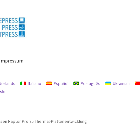
Impressum
ressum
Mein Konto
Richtlinie für Rückerstattungen und Rückgab
derlands
Italiano
Español
Português
Ukrainian
ski
nsen Raptor Pro 85 Thermal-Plattenentwicklung