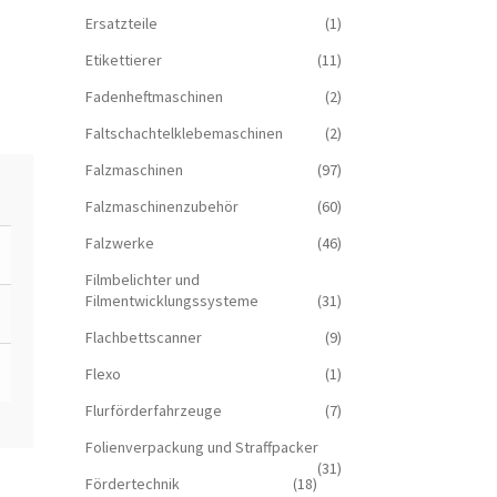
Ersatzteile
(1)
Etikettierer
(11)
Fadenheftmaschinen
(2)
Faltschachtelklebemaschinen
(2)
Falzmaschinen
(97)
Falzmaschinenzubehör
(60)
Falzwerke
(46)
Filmbelichter und
Filmentwicklungssysteme
(31)
Flachbettscanner
(9)
Flexo
(1)
Flurförderfahrzeuge
(7)
Folienverpackung und Straffpacker
(31)
Fördertechnik
(18)