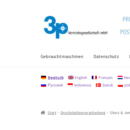
Zur
Zum
Navigation
Inhalt
springen
springen
Gebrauchtmaschinen
Datenschutz
Start
Datenschutz
Gebrauchtmaschinen
Imp
Deutsch
English
Français
Ne
Русский
Indonesia
Dansk
pol
Start
Druckplattenverarbeitung
Glunz & Je