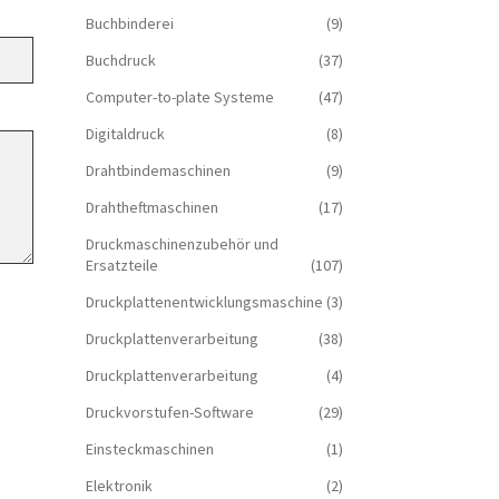
Buchbinderei
(9)
Buchdruck
(37)
Computer-to-plate Systeme
(47)
Digitaldruck
(8)
Drahtbindemaschinen
(9)
Drahtheftmaschinen
(17)
Druckmaschinenzubehör und
Ersatzteile
(107)
Druckplattenentwicklungsmaschine
(3)
Druckplattenverarbeitung
(38)
Druckplattenverarbeitung
(4)
Druckvorstufen-Software
(29)
Einsteckmaschinen
(1)
Elektronik
(2)