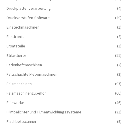
Druckplattenverarbeitung
(4)
Druckvorstufen-Software
(29)
Einsteckmaschinen
(1)
Elektronik
(2)
Ersatzteile
(1)
Etikettierer
(11)
Fadenheftmaschinen
(2)
Faltschachtelklebemaschinen
(2)
Falzmaschinen
(97)
Falzmaschinenzubehör
(60)
Falzwerke
(46)
Filmbelichter und Filmentwicklungssysteme
(31)
Flachbettscanner
(9)