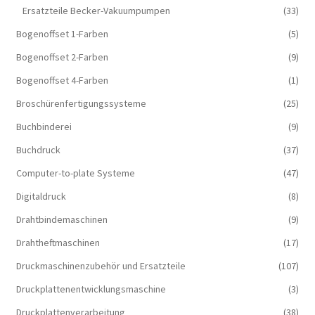
Ersatzteile Becker-Vakuumpumpen
(33)
Bogenoffset 1-Farben
(5)
Bogenoffset 2-Farben
(9)
Bogenoffset 4-Farben
(1)
Broschürenfertigungssysteme
(25)
Buchbinderei
(9)
Buchdruck
(37)
Computer-to-plate Systeme
(47)
Digitaldruck
(8)
Drahtbindemaschinen
(9)
Drahtheftmaschinen
(17)
Druckmaschinenzubehör und Ersatzteile
(107)
Druckplattenentwicklungsmaschine
(3)
Druckplattenverarbeitung
(38)