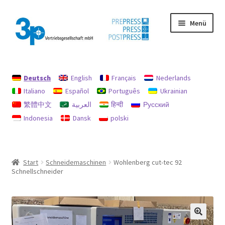
Zur
Zum
Menü
Navigation
Inhalt
springen
springen
Start
Deutsch
English
Français
Nederlands
Datenschutz
Italiano
Español
Português
Ukrainian
繁體中文
العربية
हिन्दी
Русский
Gebrauchtmaschinen
Indonesia
Dansk
polski
Impressum
Mein Konto
Start
Schneidemaschinen
Wohlenberg cut-tec 92
Schnellschneider
Richtlinie für Rückerstattungen und Rückgaben