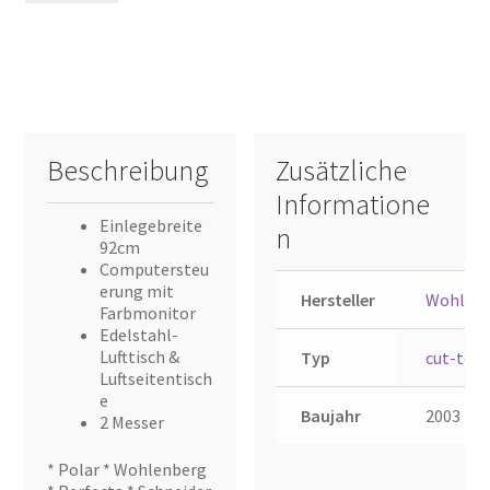
Beschreibung
Zusätzliche
Informatione
Einlegebreite
n
92cm
Computersteu
erung mit
Hersteller
Wohlen
Farbmonitor
Edelstahl-
Lufttisch &
Typ
cut-tec 
Luftseitentisch
e
Baujahr
2003
2 Messer
* Polar * Wohlenberg