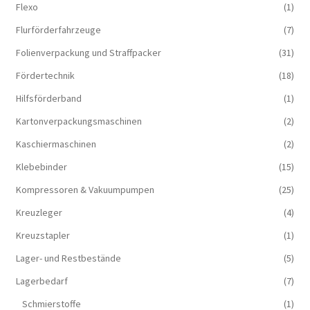
Flexo
(1)
Flurförderfahrzeuge
(7)
Folienverpackung und Straffpacker
(31)
Fördertechnik
(18)
Hilfsförderband
(1)
Kartonverpackungsmaschinen
(2)
Kaschiermaschinen
(2)
Klebebinder
(15)
Kompressoren & Vakuum­pumpen
(25)
Kreuzleger
(4)
Kreuzstapler
(1)
Lager- und Restbestände
(5)
Lagerbedarf
(7)
Schmierstoffe
(1)