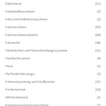
Etikettierer
(11)
Fadenheftmaschinen
(2)
Faltschachtelklebemaschinen
(2)
Falzmaschinen
(97)
Falzmaschinenzubehör
(60)
Falzwerke
(46)
Filmbelichter und Filmentwicklungssysteme
(31)
Flachbettscanner
(9)
Flexo
(1)
Flurförderfahrzeuge
(7)
Folienverpackung und Straffpacker
(31)
Fördertechnik
(18)
Hilfsförderband
(1)
Kartonverpackungsmaschinen
(2)