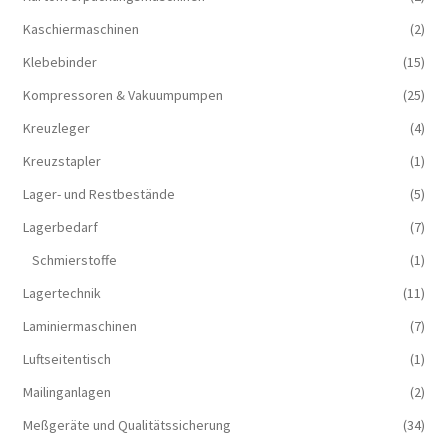
Kaschiermaschinen
(2)
Klebebinder
(15)
Kompressoren & Vakuum­pumpen
(25)
Kreuzleger
(4)
Kreuzstapler
(1)
Lager- und Restbestände
(5)
Lagerbedarf
(7)
Schmierstoffe
(1)
Lagertechnik
(11)
Laminiermaschinen
(7)
Luftseitentisch
(1)
Mailinganlagen
(2)
Meßgeräte und Qualitätssicherung
(34)