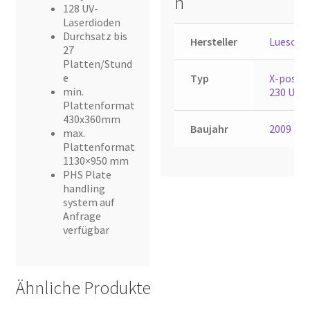
n
128 UV-
Laserdioden
Durchsatz bis
Hersteller
Luesche
27
Platten/Stund
e
Typ
X-pose
min.
230 UV
Plattenformat
430x360mm
Baujahr
2009
max.
Plattenformat
1130×950 mm
PHS Plate
handling
system auf
Anfrage
verfügbar
Ähnliche Produkte