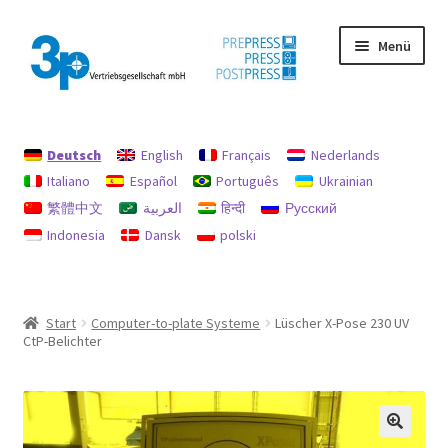
Zur
Zum
Menü
Navigation
Inhalt
springen
springen
Start
Deutsch
English
Français
Nederlands
Datenschutz
Italiano
Español
Português
Ukrainian
繁體中文
العربية
हिन्दी
Русский
Gebrauchtmaschinen
Indonesia
Dansk
polski
Impressum
Mein Konto
Start
Computer-to-plate Systeme
Lüscher X-Pose 230 UV
CtP-Belichter
Richtlinie für Rückerstattungen und Rückgaben