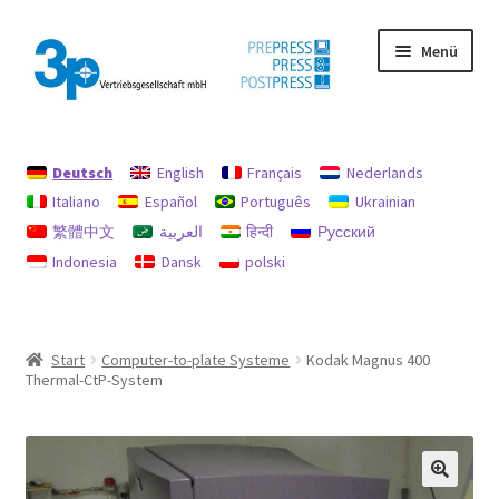
Zur
Zum
Menü
Navigation
Inhalt
springen
springen
Start
Deutsch
English
Français
Nederlands
Datenschutz
Italiano
Español
Português
Ukrainian
繁體中文
العربية
हिन्दी
Русский
Gebrauchtmaschinen
Indonesia
Dansk
polski
Impressum
Mein Konto
Start
Computer-to-plate Systeme
Kodak Magnus 400
Thermal-CtP-System
Richtlinie für Rückerstattungen und Rückgaben