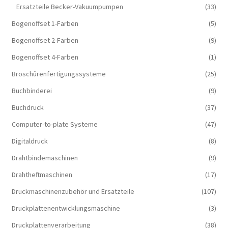
Ersatzteile Becker-Vakuumpumpen
(33)
Bogenoffset 1-Farben
(5)
Bogenoffset 2-Farben
(9)
Bogenoffset 4-Farben
(1)
Broschürenfertigungssysteme
(25)
Buchbinderei
(9)
Buchdruck
(37)
Computer-to-plate Systeme
(47)
Digitaldruck
(8)
Drahtbindemaschinen
(9)
Drahtheftmaschinen
(17)
Druckmaschinenzubehör und Ersatzteile
(107)
Druckplattenentwicklungsmaschine
(3)
Druckplattenverarbeitung
(38)