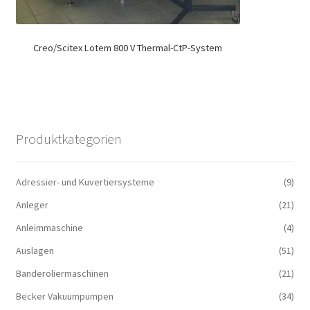
Creo/Scitex Lotem 800 V Thermal-CtP-System
Produktkategorien
Adressier- und Kuvertiersysteme
(9)
Anleger
(21)
Anleimmaschine
(4)
Auslagen
(51)
Banderoliermaschinen
(21)
Becker Vakuumpumpen
(34)