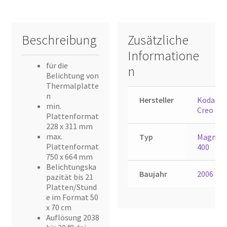
Beschreibung
Zusätzliche
Informatione
für die
n
Belichtung von
Thermalplatte
n
Hersteller
Kodak
min.
Creo
Plattenformat
228 x 311 mm
max.
Typ
Magnus
Plattenformat
400
750 x 664 mm
Belichtungska
Baujahr
2006
pazität bis 21
Platten/Stund
e im Format 50
x 70 cm
Auflösung 2038