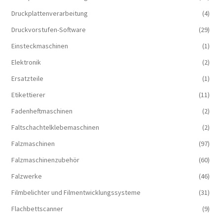
Druckplattenverarbeitung
(4)
Druckvorstufen-Software
(29)
Einsteckmaschinen
(1)
Elektronik
(2)
Ersatzteile
(1)
Etikettierer
(11)
Fadenheftmaschinen
(2)
Faltschachtelklebemaschinen
(2)
Falzmaschinen
(97)
Falzmaschinenzubehör
(60)
Falzwerke
(46)
Filmbelichter und Filmentwicklungssysteme
(31)
Flachbettscanner
(9)