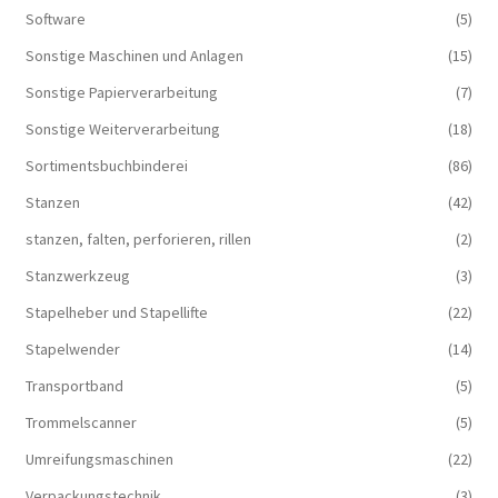
Software
(5)
Sonstige Maschinen und Anlagen
(15)
Sonstige Papierverarbeitung
(7)
Sonstige Weiterverarbeitung
(18)
Sortimentsbuchbinderei
(86)
Stanzen
(42)
stanzen, falten, perforieren, rillen
(2)
Stanzwerkzeug
(3)
Stapelheber und Stapellifte
(22)
Stapelwender
(14)
Transportband
(5)
Trommelscanner
(5)
Umreifungsmaschinen
(22)
Verpackungstechnik
(3)