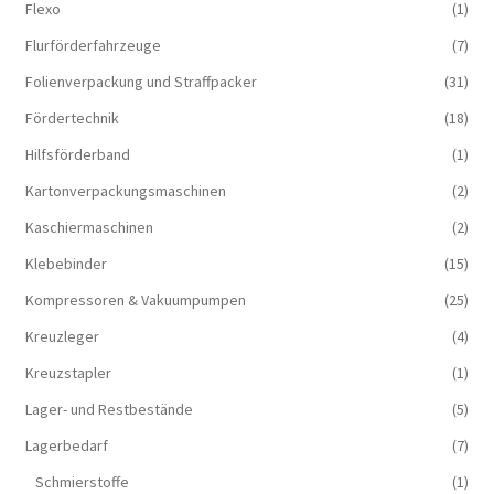
Flexo
(1)
Flurförderfahrzeuge
(7)
Folienverpackung und Straffpacker
(31)
Fördertechnik
(18)
Hilfsförderband
(1)
Kartonverpackungsmaschinen
(2)
Kaschiermaschinen
(2)
Klebebinder
(15)
Kompressoren & Vakuum­pumpen
(25)
Kreuzleger
(4)
Kreuzstapler
(1)
Lager- und Restbestände
(5)
Lagerbedarf
(7)
Schmierstoffe
(1)