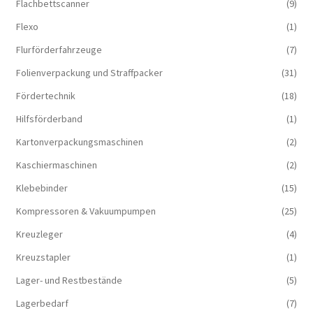
Flachbettscanner
(9)
Flexo
(1)
Flurförderfahrzeuge
(7)
Folienverpackung und Straffpacker
(31)
Fördertechnik
(18)
Hilfsförderband
(1)
Kartonverpackungsmaschinen
(2)
Kaschiermaschinen
(2)
Klebebinder
(15)
Kompressoren & Vakuum­pumpen
(25)
Kreuzleger
(4)
Kreuzstapler
(1)
Lager- und Restbestände
(5)
Lagerbedarf
(7)