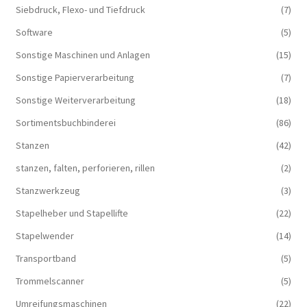
Siebdruck, Flexo- und Tiefdruck
(7)
Software
(5)
Sonstige Maschinen und Anlagen
(15)
Sonstige Papierverarbeitung
(7)
Sonstige Weiterverarbeitung
(18)
Sortimentsbuchbinderei
(86)
Stanzen
(42)
stanzen, falten, perforieren, rillen
(2)
Stanzwerkzeug
(3)
Stapelheber und Stapellifte
(22)
Stapelwender
(14)
Transportband
(5)
Trommelscanner
(5)
Umreifungsmaschinen
(22)