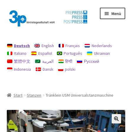
Zur
Zum
Menü
Navigation
Inhalt
springen
springen
Start
Deutsch
English
Français
Nederlands
Datenschutz
Italiano
Español
Português
Ukrainian
繁體中文
العربية
हिन्दी
Русский
Gebrauchtmaschinen
Indonesia
Dansk
polski
Impressum
Mein Konto
Start
Stanzen
Tränklein USM Universalstanzmaschine
Richtlinie für Rückerstattungen und Rückgaben