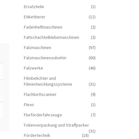
Ersatzteile
(1)
Etikettierer
(11)
Fadenheftmaschinen
(2)
Faltschachtelklebemaschinen
(2)
Falzmaschinen
(97)
Falzmaschinenzubehör
(60)
Falzwerke
(46)
Filmbelichter und
Filmentwicklungssysteme
(31)
Flachbettscanner
(9)
Flexo
(1)
Flurförderfahrzeuge
(7)
Folienverpackung und Straffpacker
(31)
Fördertechnik
(18)