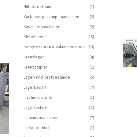
Hilfsförderband
(1)
Kartonverpackungsmaschinen
(2)
Kaschiermaschinen
(2)
Klebebinder
(15)
Kompressoren & Vakuum­pumpen
(25)
Kreuzleger
(4)
Kreuzstapler
(1)
Lager- und Restbestände
(5)
Lagerbedarf
(7)
Schmierstoffe
(1)
Lagertechnik
(11)
Laminiermaschinen
(7)
Luftseitentisch
(1)