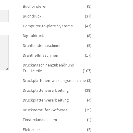
Buchbinderei
(9)
Buchdruck
(37)
Computer-to-plate Systeme
(47)
Digitaldruck
(8)
Drahtbindemaschinen
(9)
Drahtheftmaschinen
(17)
Druckmaschinenzubehör und
Ersatzteile
(107)
Druckplattenentwicklungsmaschine
(3)
Druckplattenverarbeitung
(38)
Druckplattenverarbeitung
(4)
Druckvorstufen-Software
(29)
Einsteckmaschinen
(1)
Elektronik
(2)