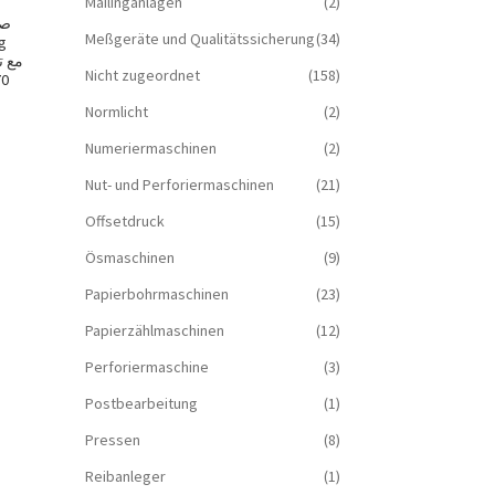
Mailinganlagen
(2)
Meßgeräte und Qualitätssicherung
(34)
Nicht zugeordnet
(158)
70
Normlicht
(2)
Numeriermaschinen
(2)
Nut- und Perforiermaschinen
(21)
Offsetdruck
(15)
Ösmaschinen
(9)
Papierbohrmaschinen
(23)
Papierzählmaschinen
(12)
Perforiermaschine
(3)
Postbearbeitung
(1)
Pressen
(8)
Reibanleger
(1)