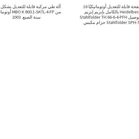
16 صفحة قابلة للتعديل أوتوماتيكيًا
آلة طي مركبة قابلة للتعديل بشكل
بالكامل بإبزيم إبزيم Heidelberg
 K 800.1-SKTL-4-FP من
Stahlfolder TH 66-6-4-PFH مع توصيل
سنة الصنع. 2003
حزام مكبس Stahlfolder SPH-