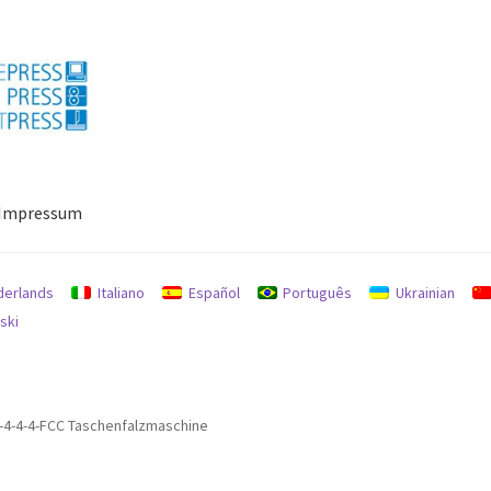
Impressum
ressum
Mein Konto
Richtlinie für Rückerstattungen und Rückgab
derlands
Italiano
Español
Português
Ukrainian
ski
8-4-4-4-FCC Taschenfalzmaschine