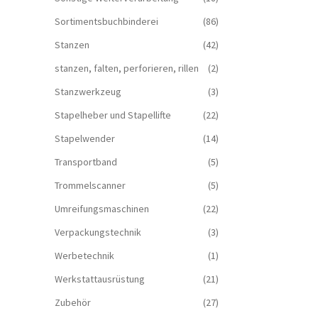
Sortimentsbuchbinderei
(86)
Stanzen
(42)
stanzen, falten, perforieren, rillen
(2)
Stanzwerkzeug
(3)
Stapelheber und Stapellifte
(22)
Stapelwender
(14)
Transportband
(5)
Trommelscanner
(5)
Umreifungsmaschinen
(22)
Verpackungstechnik
(3)
Werbetechnik
(1)
Werkstattausrüstung
(21)
Zubehör
(27)