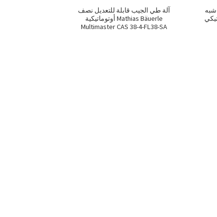
 شبه
آلة طي الجيب قابلة للتعديل نصف
أوتوماتيكي MBO
أوتوماتيكية Mathias Bäuerle
Multimaster CAS 38-4-FL38-SA