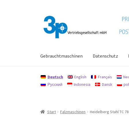
Zur
Zum
Navigation
Inhalt
springen
springen
Gebrauchtmaschinen
Datenschutz
Start
Datenschutz
Gebrauchtmaschinen
Imp
Deutsch
English
Français
Ne
Русский
Indonesia
Dansk
pol
Start
Falzmaschinen
Heidelberg Stahl TC 7