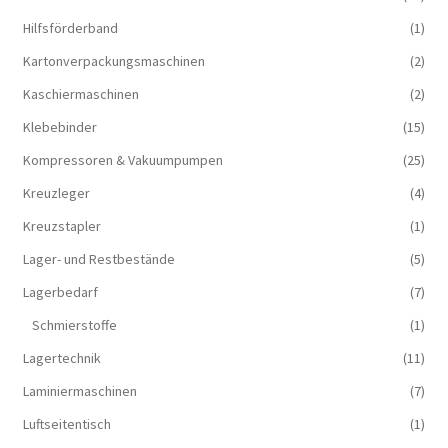
Hilfsförderband
(1)
Kartonverpackungsmaschinen
(2)
Kaschiermaschinen
(2)
Klebebinder
(15)
Kompressoren & Vakuum­pumpen
(25)
Kreuzleger
(4)
Kreuzstapler
(1)
Lager- und Restbestände
(5)
Lagerbedarf
(7)
Schmierstoffe
(1)
Lagertechnik
(11)
Laminiermaschinen
(7)
Luftseitentisch
(1)