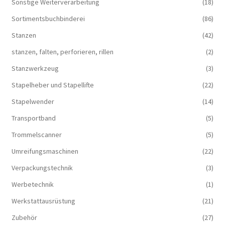
Sonstige Weiterverarbeitung
(18)
Sortimentsbuchbinderei
(86)
Stanzen
(42)
stanzen, falten, perforieren, rillen
(2)
Stanzwerkzeug
(3)
Stapelheber und Stapellifte
(22)
Stapelwender
(14)
Transportband
(5)
Trommelscanner
(5)
Umreifungsmaschinen
(22)
Verpackungstechnik
(3)
Werbetechnik
(1)
Werkstattausrüstung
(21)
Zubehör
(27)