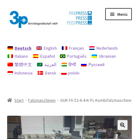
Zur
Zum
Menü
Navigation
Inhalt
springen
springen
Start
Deutsch
English
Français
Nederlands
Datenschutz
Italiano
Español
Português
Ukrainian
繁體中文
العربية
हिन्दी
Русский
Gebrauchtmaschinen
Indonesia
Dansk
polski
Impressum
Mein Konto
Start
Falzmaschinen
GUK FA 52-6-4-K-FL Kombifalzmaschine
Richtlinie für Rückerstattungen und Rückgaben