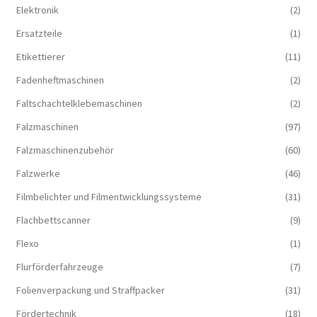
Elektronik
(2)
Ersatzteile
(1)
Etikettierer
(11)
Fadenheftmaschinen
(2)
Faltschachtelklebemaschinen
(2)
Falzmaschinen
(97)
Falzmaschinenzubehör
(60)
Falzwerke
(46)
Filmbelichter und Filmentwicklungssysteme
(31)
Flachbettscanner
(9)
Flexo
(1)
Flurförderfahrzeuge
(7)
Folienverpackung und Straffpacker
(31)
Fördertechnik
(18)