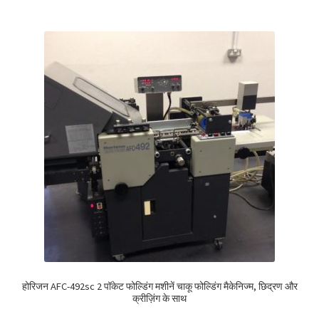
होरिजन AFC-492sc 2 पॉकेट फोल्डिंग मशीनें चाकू फोल्डिंग मैकेनिज्म, छिद्रण और
क्रीज़िंग के साथ