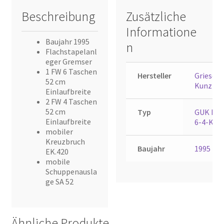
Beschreibung
Zusätzliche
Informatione
Baujahr 1995
n
Flachstapelanl
eger Gremser
1 FW 6 Taschen
Hersteller
Grieser 
52 cm
Kunzma
Einlaufbreite
2 FW 4 Taschen
52 cm
Typ
GUK FA 5
Einlaufbreite
6-4-K-F
mobiler
Kreuzbruch
Baujahr
1995
EK.420
mobile
Schuppenausla
ge SA 52
Ähnliche Produkte