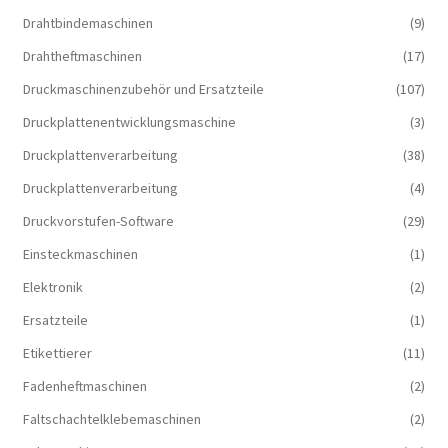
Drahtbindemaschinen
(9)
Drahtheftmaschinen
(17)
Druckmaschinenzubehör und Ersatzteile
(107)
Druckplattenentwicklungsmaschine
(3)
Druckplattenverarbeitung
(38)
Druckplattenverarbeitung
(4)
Druckvorstufen-Software
(29)
Einsteckmaschinen
(1)
Elektronik
(2)
Ersatzteile
(1)
Etikettierer
(11)
Fadenheftmaschinen
(2)
Faltschachtelklebemaschinen
(2)