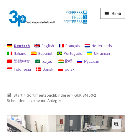
Zur
Zum
Menü
Navigation
Inhalt
springen
springen
Start
Deutsch
English
Français
Nederlands
Datenschutz
Italiano
Español
Português
Ukrainian
繁體中文
العربية
हिन्दी
Русский
Gebrauchtmaschinen
Indonesia
Dansk
polski
Impressum
Mein Konto
Start
Sortimentsbuchbinderei
GUK SM 50-2
Schneidemaschine mit Anleger
Richtlinie für Rückerstattungen und Rückgaben