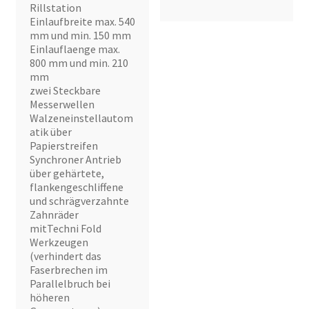
Rillstation
Einlaufbreite max. 540
mm und min. 150 mm
Einlauflaenge max.
800 mm und min. 210
mm
zwei Steckbare
Messerwellen
Walzeneinstellautom
atik über
Papierstreifen
Synchroner Antrieb
über gehärtete,
flankengeschliffene
und schrägverzahnte
Zahnräder
mitTechni Fold
Werkzeugen
(verhindert das
Faserbrechen im
Parallelbruch bei
höheren