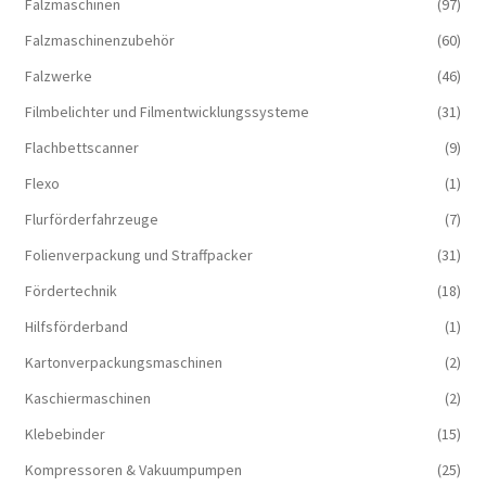
Falzmaschinen
(97)
Falzmaschinenzubehör
(60)
Falzwerke
(46)
Filmbelichter und Filmentwicklungssysteme
(31)
Flachbettscanner
(9)
Flexo
(1)
Flurförderfahrzeuge
(7)
Folienverpackung und Straffpacker
(31)
Fördertechnik
(18)
Hilfsförderband
(1)
Kartonverpackungsmaschinen
(2)
Kaschiermaschinen
(2)
Klebebinder
(15)
Kompressoren & Vakuum­pumpen
(25)