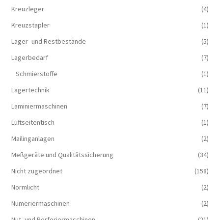
Kreuzleger
(4)
Kreuzstapler
(1)
Lager- und Restbestände
(5)
Lagerbedarf
(7)
Schmierstoffe
(1)
Lagertechnik
(11)
Laminiermaschinen
(7)
Luftseitentisch
(1)
Mailinganlagen
(2)
Meßgeräte und Qualitätssicherung
(34)
Nicht zugeordnet
(158)
Normlicht
(2)
Numeriermaschinen
(2)
Nut- und Perforiermaschinen
(21)