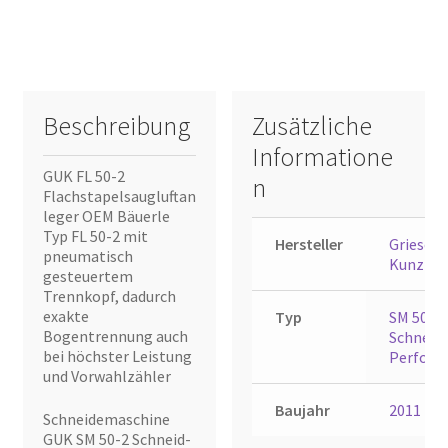
Beschreibung
Zusätzliche
Informatione
GUK FL 50-2
n
Flachstapelsaugluftan
leger OEM Bäuerle
Typ FL 50-2 mit
Hersteller
Grieser 
pneumatisch
Kunzma
gesteuertem
Trennkopf, dadurch
exakte
Typ
SM 50-2
Bogentrennung auch
Schneid-
bei höchster Leistung
Perforie
und Vorwahlzähler
Baujahr
2011
Schneidemaschine
GUK SM 50-2 Schneid-