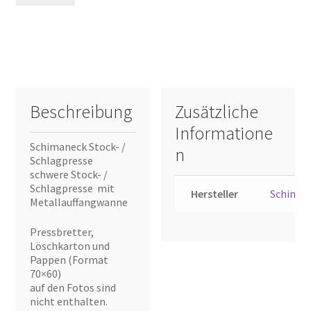
Beschreibung
Zusätzliche
Informatione
Schimaneck Stock- /
n
Schlagpresse
schwere Stock- /
Schlagpresse mit
Hersteller
Schiman
Metallauffangwanne
Pressbretter,
Löschkarton und
Pappen (Format
70×60)
auf den Fotos sind
nicht enthalten.