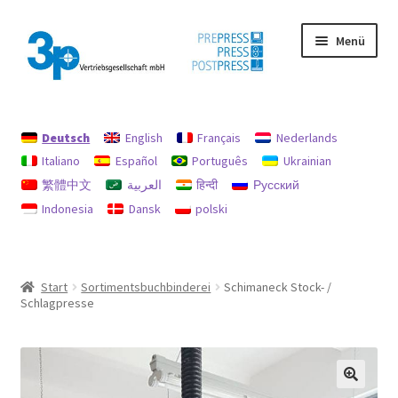
Zur
Zum
Menü
Navigation
Inhalt
springen
springen
Start
Deutsch
English
Français
Nederlands
Datenschutz
Italiano
Español
Português
Ukrainian
繁體中文
العربية
हिन्दी
Русский
Gebrauchtmaschinen
Indonesia
Dansk
polski
Impressum
Mein Konto
Start
Sortimentsbuchbinderei
Schimaneck Stock- /
Schlagpresse
Richtlinie für Rückerstattungen und Rückgaben