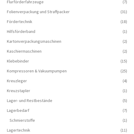
Flurförderfahrzeuge
(7)
Folienverpackung und Straffpacker
(31)
Fördertechnik
(18)
Hilfsförderband
(1)
Kartonverpackungsmaschinen
(2)
Kaschiermaschinen
(2)
Klebebinder
(15)
Kompressoren & Vakuum­pumpen
(25)
Kreuzleger
(4)
Kreuzstapler
(1)
Lager- und Restbestände
(5)
Lagerbedarf
(7)
Schmierstoffe
(1)
Lagertechnik
(11)