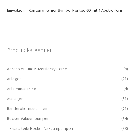
Einwalzen – Kantenanleimer Sumbel Perkeo 60 mit 4 Abstreifern
Produktkategorien
Adressier- und Kuvertiersysteme
(9)
Anleger
(21)
Anleimmaschine
(4)
Auslagen
(51)
Banderoliermaschinen
(21)
Becker Vakuumpumpen
(34)
Ersatzteile Becker-Vakuumpumpen
(33)