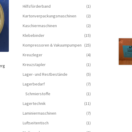
Hilfsförderband
(1)
Kartonverpackungsmaschinen
(2)
Kaschiermaschinen
(2)
Klebebinder
(15)
Kompressoren & Vakuum­pumpen
(25)
Kreuzleger
(4)
Kreuzstapler
(1)
erg
Lager- und Restbestände
(5)
Lagerbedarf
(7)
Schmierstoffe
(1)
Lagertechnik
(11)
Laminiermaschinen
(7)
Luftseitentisch
(1)