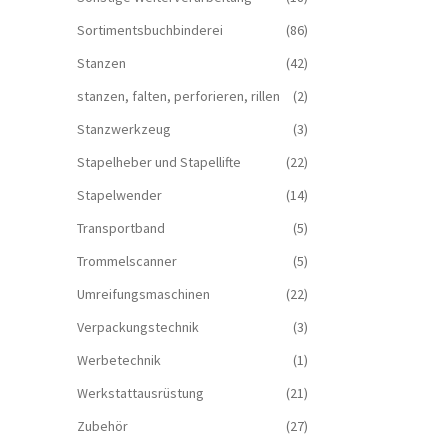
Sortimentsbuchbinderei
(86)
Stanzen
(42)
stanzen, falten, perforieren, rillen
(2)
Stanzwerkzeug
(3)
Stapelheber und Stapellifte
(22)
Stapelwender
(14)
Transportband
(5)
Trommelscanner
(5)
Umreifungsmaschinen
(22)
Verpackungstechnik
(3)
Werbetechnik
(1)
Werkstattausrüstung
(21)
Zubehör
(27)