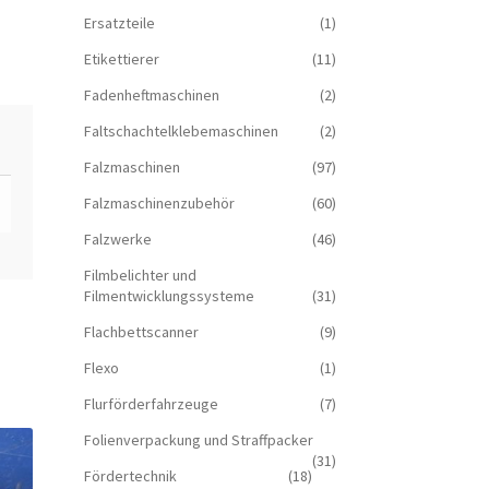
Ersatzteile
(1)
Etikettierer
(11)
Fadenheftmaschinen
(2)
Faltschachtelklebemaschinen
(2)
Falzmaschinen
(97)
Falzmaschinenzubehör
(60)
Falzwerke
(46)
Filmbelichter und
Filmentwicklungssysteme
(31)
Flachbettscanner
(9)
Flexo
(1)
Flurförderfahrzeuge
(7)
Folienverpackung und Straffpacker
(31)
Fördertechnik
(18)