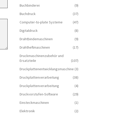
Buchbinderei
(9)
Buchdruck
(37)
Computer-to-plate Systeme
(47)
Digitaldruck
(8)
Drahtbindemaschinen
(9)
Drahtheftmaschinen
(17)
Druckmaschinenzubehör und
Ersatzteile
(107)
Druckplattenentwicklungsmaschine
(3)
Druckplattenverarbeitung
(38)
Druckplattenverarbeitung
(4)
Druckvorstufen-Software
(29)
Einsteckmaschinen
(1)
Elektronik
(2)