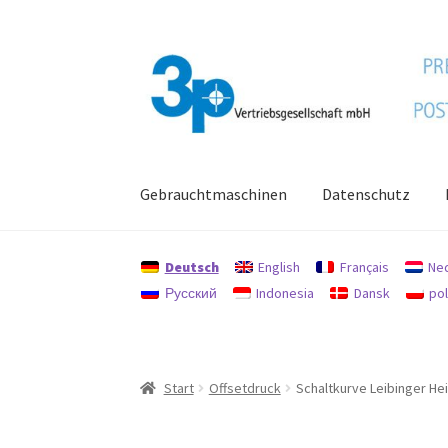
Zur
Zum
Navigation
Inhalt
springen
springen
Gebrauchtmaschinen
Datenschutz
Start
Datenschutz
Gebrauchtmaschinen
Imp
Deutsch
English
Français
Ne
Русский
Indonesia
Dansk
pol
Start
Offsetdruck
Schaltkurve Leibinger He