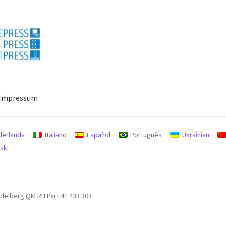
Impressum
ressum
Mein Konto
Richtlinie für Rückerstattungen und Rückgab
derlands
Italiano
Español
Português
Ukrainian
ski
idelberg QM RH Part 41 433 303