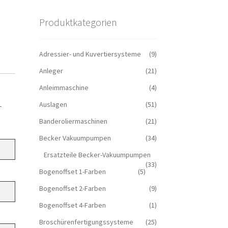
Produktkategorien
Adressier- und Kuvertiersysteme
(9)
Anleger
(21)
Anleimmaschine
(4)
1
Auslagen
(51)
Banderoliermaschinen
(21)
Becker Vakuumpumpen
(34)
Ersatzteile Becker-Vakuumpumpen
(33)
Bogenoffset 1-Farben
(5)
Bogenoffset 2-Farben
(9)
Bogenoffset 4-Farben
(1)
Broschürenfertigungssysteme
(25)