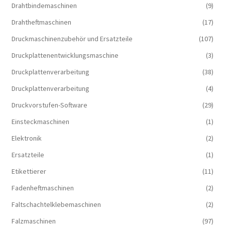
Drahtbindemaschinen
(9)
Drahtheftmaschinen
(17)
Druckmaschinenzubehör und Ersatzteile
(107)
Druckplattenentwicklungsmaschine
(3)
Druckplattenverarbeitung
(38)
Druckplattenverarbeitung
(4)
Druckvorstufen-Software
(29)
Einsteckmaschinen
(1)
Elektronik
(2)
Ersatzteile
(1)
Etikettierer
(11)
Fadenheftmaschinen
(2)
Faltschachtelklebemaschinen
(2)
Falzmaschinen
(97)