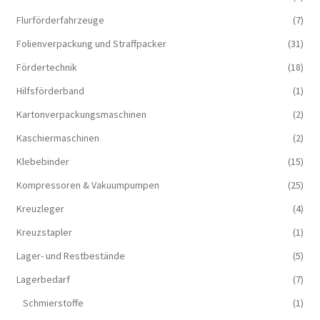
Flurförderfahrzeuge
(7)
Folienverpackung und Straffpacker
(31)
Fördertechnik
(18)
Hilfsförderband
(1)
Kartonverpackungsmaschinen
(2)
Kaschiermaschinen
(2)
Klebebinder
(15)
Kompressoren & Vakuum­pumpen
(25)
Kreuzleger
(4)
Kreuzstapler
(1)
Lager- und Restbestände
(5)
Lagerbedarf
(7)
Schmierstoffe
(1)