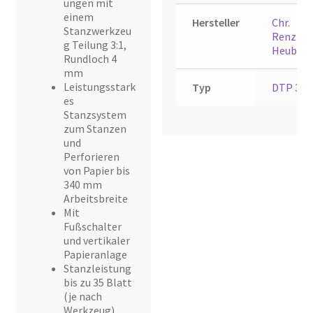
ungen mit
einem
Hersteller
Chr.
Stanzwerkzeu
Renz
g Teilung 3:1,
Heubac
Rundloch 4
mm
Leistungsstark
Typ
DTP 340
es
Stanzsystem
zum Stanzen
und
Perforieren
von Papier bis
340 mm
Arbeitsbreite
Mit
Fußschalter
und vertikaler
Papieranlage
Stanzleistung
bis zu 35 Blatt
(je nach
Werkzeug)