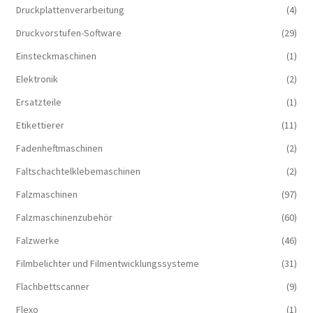
Druckplattenverarbeitung
(4)
Druckvorstufen-Software
(29)
Einsteckmaschinen
(1)
Elektronik
(2)
Ersatzteile
(1)
Etikettierer
(11)
Fadenheftmaschinen
(2)
Faltschachtelklebemaschinen
(2)
Falzmaschinen
(97)
Falzmaschinenzubehör
(60)
Falzwerke
(46)
Filmbelichter und Filmentwicklungssysteme
(31)
Flachbettscanner
(9)
Flexo
(1)