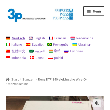
Zur
Zum
Menü
Navigation
Inhalt
springen
springen
Start
Deutsch
English
Français
Nederlands
Datenschutz
Italiano
Español
Português
Ukrainian
繁體中文
العربية
हिन्दी
Русский
Gebrauchtmaschinen
Indonesia
Dansk
polski
Impressum
Mein Konto
Start
Stanzen
Renz DTP 340 elektrische Wire-O-
Stanzmaschine
Richtlinie für Rückerstattungen und Rückgaben