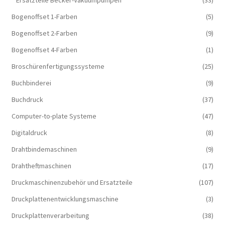
Ersatzteile Becker-Vakuumpumpen
(33)
Bogenoffset 1-Farben
(5)
Bogenoffset 2-Farben
(9)
Bogenoffset 4-Farben
(1)
Broschürenfertigungssysteme
(25)
Buchbinderei
(9)
Buchdruck
(37)
Computer-to-plate Systeme
(47)
Digitaldruck
(8)
Drahtbindemaschinen
(9)
Drahtheftmaschinen
(17)
Druckmaschinenzubehör und Ersatzteile
(107)
Druckplattenentwicklungsmaschine
(3)
Druckplattenverarbeitung
(38)