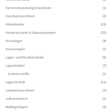
Kartonverpackungsmaschinen
(2)
Kaschiermaschinen
(2)
Klebebinder
(15)
Kompressoren & Vakuum­pumpen
(25)
Kreuzleger
(4)
Kreuzstapler
(1)
Lager- und Restbestände
(5)
Lagerbedarf
(7)
Schmierstoffe
(1)
Lagertechnik
(11)
Laminiermaschinen
(7)
Luftseitentisch
(1)
Mailinganlagen
(2)