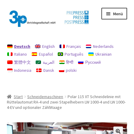
Zur
Zum
Menü
Navigation
Inhalt
springen
springen
Start
Deutsch
English
Français
Nederlands
Datenschutz
Italiano
Español
Português
Ukrainian
繁體中文
العربية
हिन्दी
Русский
Gebrauchtmaschinen
Indonesia
Dansk
polski
Impressum
Mein Konto
Start
Schneidemaschinen
Polar 115 XT Schneidelinie mit
Rüttelautomat RA-4 und zwei Stapelhebern LW 1000-4 und LW 1000-
Richtlinie für Rückerstattungen und Rückgaben
4-EV und optionaler ZählWaage