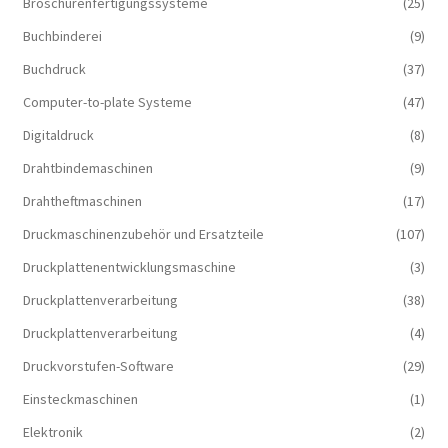
Broschürenfertigungssysteme
(25)
Buchbinderei
(9)
Buchdruck
(37)
Computer-to-plate Systeme
(47)
Digitaldruck
(8)
Drahtbindemaschinen
(9)
Drahtheftmaschinen
(17)
Druckmaschinenzubehör und Ersatzteile
(107)
Druckplattenentwicklungsmaschine
(3)
Druckplattenverarbeitung
(38)
Druckplattenverarbeitung
(4)
Druckvorstufen-Software
(29)
Einsteckmaschinen
(1)
Elektronik
(2)