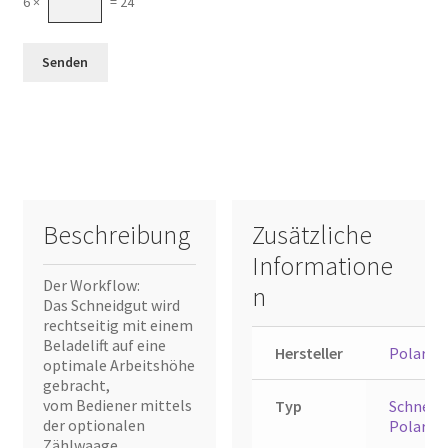
6 ×
= 24
Beschreibung
Zusätzliche
Informatione
Der Workflow:
n
Das Schneidgut wird
rechtseitig mit einem
Beladelift auf eine
Hersteller
Polar M
optimale Arbeitshöhe
gebracht,
vom Bediener mittels
Typ
Schneide
der optionalen
Polar 11
Zählwaage