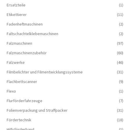
Ersatzteile
(1)
Etikettierer
(11)
Fadenheftmaschinen
(2)
Faltschachtelklebemaschinen
(2)
Falzmaschinen
(97)
Falzmaschinenzubehör
(60)
Falzwerke
(46)
Filmbelichter und Filmentwicklungssysteme
(31)
Flachbettscanner
(9)
Flexo
(1)
Flurförderfahrzeuge
(7)
Folienverpackung und Straffpacker
(31)
Fördertechnik
(18)
Hilfsförderband
(1)