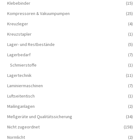
Klebebinder
(15)
Kompressoren & Vakuum­pumpen
(25)
Kreuzleger
(4)
Kreuzstapler
(1)
Lager- und Restbestände
(5)
Lagerbedarf
(7)
Schmierstoffe
(1)
Lagertechnik
(11)
Laminiermaschinen
(7)
Luftseitentisch
(1)
Mailinganlagen
(2)
Meßgeräte und Qualitätssicherung
(34)
Nicht zugeordnet
(158)
Normlicht
(2)