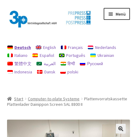
Zur
Zum
Menü
Navigation
Inhalt
springen
springen
Start
Deutsch
English
Français
Nederlands
Datenschutz
Italiano
Español
Português
Ukrainian
繁體中文
العربية
हिन्दी
Русский
Gebrauchtmaschinen
Indonesia
Dansk
polski
Impressum
Mein Konto
Start
Computer-to-plate Systeme
Plattenvorratskassette
Plattenlader Dainippon Screen SAL 8800 II
Richtlinie für Rückerstattungen und Rückgaben