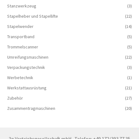
Stanzwerkzeug
(3)
Stapelheber und Stapellifte
(22)
Stapelwender
(14)
Transportband
(5)
Trommelscanner
(5)
Umreifungsmaschinen
(22)
Verpackungstechnik
(3)
Werbetechnik
(1)
Werkstattausrüstung
(21)
Zubehör
(27)
Zusammentragmaschinen
(20)
3p Vertriebsgesellschaft mbH
Telefon: +49 172/393 77 35