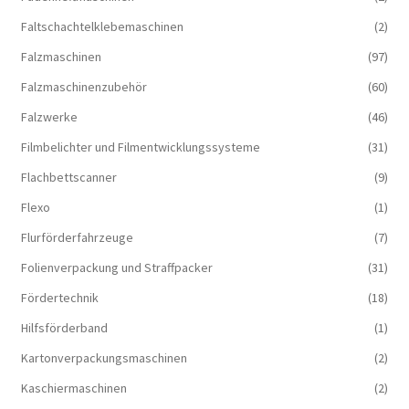
Faltschachtelklebemaschinen
(2)
Falzmaschinen
(97)
Falzmaschinenzubehör
(60)
Falzwerke
(46)
Filmbelichter und Filmentwicklungssysteme
(31)
Flachbettscanner
(9)
Flexo
(1)
Flurförderfahrzeuge
(7)
Folienverpackung und Straffpacker
(31)
Fördertechnik
(18)
Hilfsförderband
(1)
Kartonverpackungsmaschinen
(2)
Kaschiermaschinen
(2)