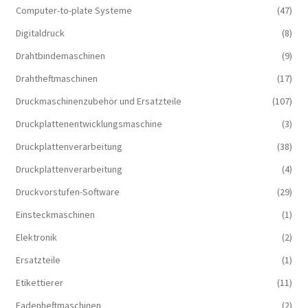
Computer-to-plate Systeme
(47)
Digitaldruck
(8)
Drahtbindemaschinen
(9)
Drahtheftmaschinen
(17)
Druckmaschinenzubehör und Ersatzteile
(107)
Druckplattenentwicklungsmaschine
(3)
Druckplattenverarbeitung
(38)
Druckplattenverarbeitung
(4)
Druckvorstufen-Software
(29)
Einsteckmaschinen
(1)
Elektronik
(2)
Ersatzteile
(1)
Etikettierer
(11)
Fadenheftmaschinen
(2)