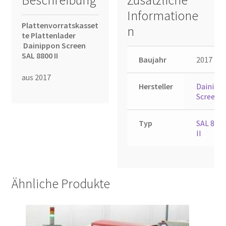
Beschreibung
Zusätzliche
Informatione
Plattenvorratskasset
n
te Plattenlader
Dainippon Screen
SAL 8800 II
Baujahr
2017
aus 2017
Hersteller
Dainipp
Screen
Typ
SAL 880
II
Ähnliche Produkte