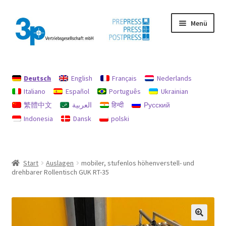
Zur
Zum
Menü
Navigation
Inhalt
springen
springen
Start
Deutsch
English
Français
Nederlands
Datenschutz
Italiano
Español
Português
Ukrainian
繁體中文
العربية
हिन्दी
Русский
Gebrauchtmaschinen
Indonesia
Dansk
polski
Impressum
Mein Konto
Start
Auslagen
mobiler, stufenlos höhenverstell- und
drehbarer Rollentisch GUK RT-35
Richtlinie für Rückerstattungen und Rückgaben