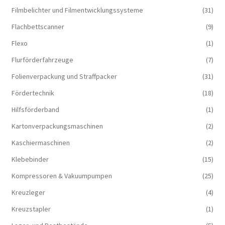
Filmbelichter und Filmentwicklungssysteme
(31)
Flachbettscanner
(9)
Flexo
(1)
Flurförderfahrzeuge
(7)
Folienverpackung und Straffpacker
(31)
Fördertechnik
(18)
Hilfsförderband
(1)
Kartonverpackungsmaschinen
(2)
Kaschiermaschinen
(2)
Klebebinder
(15)
Kompressoren & Vakuum­pumpen
(25)
Kreuzleger
(4)
Kreuzstapler
(1)