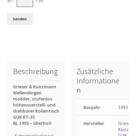
90 −
= 86
Beschreibung
Zusätzliche
Informatione
Grieser & Kunzmann
n
Wellendingen
mobiler, stufenlos
höhensverstell- und
Baujahr
1993
drehbarer Rollentisch
GUK RT-35
Bj. 1993 – überholt
Hersteller
Grieser 
Kunzma
GUK
-Schrägrollenlineal