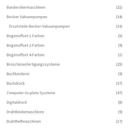
Banderoliermaschinen
(21)
Becker Vakuumpumpen
(34)
Ersatzteile Becker-Vakuumpumpen
(33)
Bogenoffset 1-Farben
(5)
Bogenoffset 2-Farben
(9)
Bogenoffset 4-Farben
(1)
Broschürenfertigungssysteme
(25)
Buchbinderei
(9)
Buchdruck
(37)
Computer-to-plate Systeme
(47)
Digitaldruck
(8)
Drahtbindemaschinen
(9)
Drahtheftmaschinen
(17)