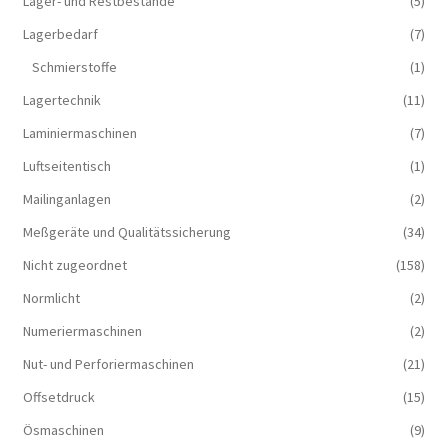
Lager- und Restbestände
(5)
Lagerbedarf
(7)
Schmierstoffe
(1)
Lagertechnik
(11)
Laminiermaschinen
(7)
Luftseitentisch
(1)
Mailinganlagen
(2)
Meßgeräte und Qualitätssicherung
(34)
Nicht zugeordnet
(158)
Normlicht
(2)
Numeriermaschinen
(2)
Nut- und Perforiermaschinen
(21)
Offsetdruck
(15)
Ösmaschinen
(9)