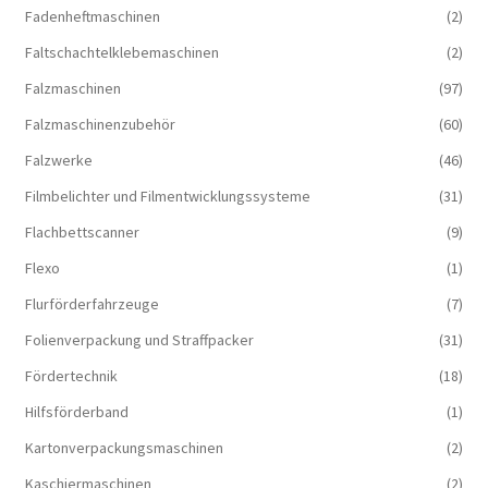
Fadenheftmaschinen
(2)
Faltschachtelklebemaschinen
(2)
Falzmaschinen
(97)
Falzmaschinenzubehör
(60)
Falzwerke
(46)
Filmbelichter und Filmentwicklungssysteme
(31)
Flachbettscanner
(9)
Flexo
(1)
Flurförderfahrzeuge
(7)
Folienverpackung und Straffpacker
(31)
Fördertechnik
(18)
Hilfsförderband
(1)
Kartonverpackungsmaschinen
(2)
Kaschiermaschinen
(2)