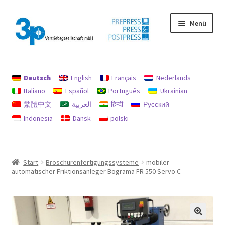
Zur
Zum
Menü
Navigation
Inhalt
springen
springen
Start
Deutsch
English
Français
Nederlands
Datenschutz
Italiano
Español
Português
Ukrainian
繁體中文
العربية
हिन्दी
Русский
Gebrauchtmaschinen
Indonesia
Dansk
polski
Impressum
Mein Konto
Start
Broschürenfertigungssysteme
mobiler
automatischer Friktionsanleger Bograma FR 550 Servo C
Richtlinie für Rückerstattungen und Rückgaben