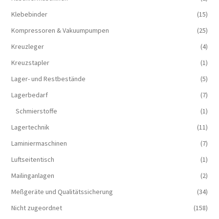
Klebebinder
(15)
Kompressoren & Vakuum­pumpen
(25)
Kreuzleger
(4)
Kreuzstapler
(1)
Lager- und Restbestände
(5)
Lagerbedarf
(7)
Schmierstoffe
(1)
Lagertechnik
(11)
Laminiermaschinen
(7)
Luftseitentisch
(1)
Mailinganlagen
(2)
Meßgeräte und Qualitätssicherung
(34)
Nicht zugeordnet
(158)