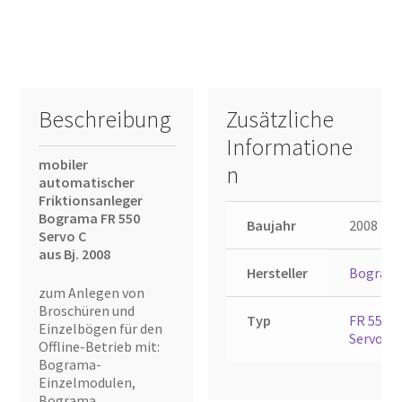
Beschreibung
Zusätzliche
Informatione
mobiler
n
automatischer
Friktionsanleger
Bograma FR 550
Baujahr
2008
Servo C
aus Bj. 2008
Hersteller
Bogram
zum Anlegen von
Broschüren und
Typ
FR 550
Einzelbögen für den
Servo C
Offline-Betrieb mit:
Bograma-
Einzelmodulen,
Bograma