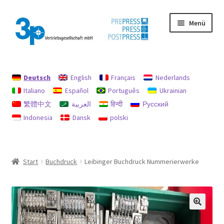
Zur
Zum
Menü
Navigation
Inhalt
springen
springen
Start
Deutsch
English
Français
Nederlands
Datenschutz
Italiano
Español
Português
Ukrainian
繁體中文
العربية
हिन्दी
Русский
Gebrauchtmaschinen
Indonesia
Dansk
polski
Impressum
Mein Konto
Start
Buchdruck
Leibinger Buchdruck Nummerierwerke
Richtlinie für Rückerstattungen und Rückgaben