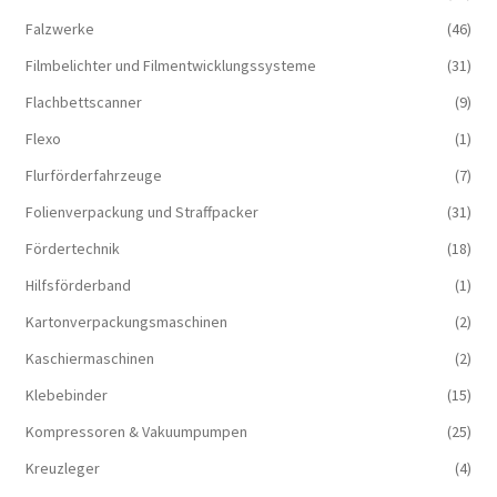
Falzwerke
(46)
Filmbelichter und Filmentwicklungssysteme
(31)
Flachbettscanner
(9)
Flexo
(1)
Flurförderfahrzeuge
(7)
Folienverpackung und Straffpacker
(31)
Fördertechnik
(18)
Hilfsförderband
(1)
Kartonverpackungsmaschinen
(2)
Kaschiermaschinen
(2)
Klebebinder
(15)
Kompressoren & Vakuum­pumpen
(25)
Kreuzleger
(4)