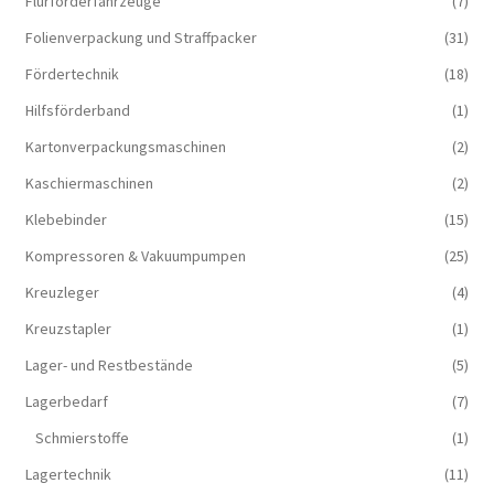
Flurförderfahrzeuge
(7)
Folienverpackung und Straffpacker
(31)
Fördertechnik
(18)
Hilfsförderband
(1)
Kartonverpackungsmaschinen
(2)
Kaschiermaschinen
(2)
Klebebinder
(15)
Kompressoren & Vakuum­pumpen
(25)
Kreuzleger
(4)
Kreuzstapler
(1)
Lager- und Restbestände
(5)
Lagerbedarf
(7)
Schmierstoffe
(1)
Lagertechnik
(11)