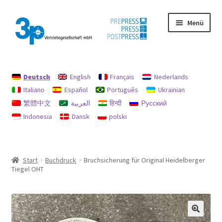
Zur
Zum
Menü
Navigation
Inhalt
springen
springen
Start
Deutsch
English
Français
Nederlands
Datenschutz
Italiano
Español
Português
Ukrainian
繁體中文
العربية
हिन्दी
Русский
Gebrauchtmaschinen
Indonesia
Dansk
polski
Impressum
Mein Konto
Start
Buchdruck
Bruchsicherung für Original Heidelberger
Tiegel OHT
Richtlinie für Rückerstattungen und Rückgaben