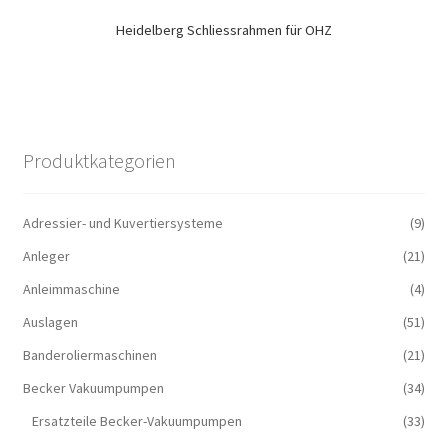
Heidelberg Schliessrahmen für OHZ
Produktkategorien
Adressier- und Kuvertiersysteme
(9)
Anleger
(21)
Anleimmaschine
(4)
Auslagen
(51)
Banderoliermaschinen
(21)
Becker Vakuumpumpen
(34)
Ersatzteile Becker-Vakuumpumpen
(33)