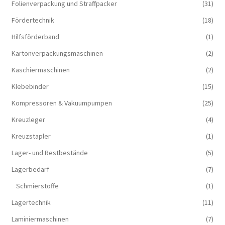
Folienverpackung und Straffpacker
(31)
Fördertechnik
(18)
Hilfsförderband
(1)
Kartonverpackungsmaschinen
(2)
Kaschiermaschinen
(2)
Klebebinder
(15)
Kompressoren & Vakuum­pumpen
(25)
Kreuzleger
(4)
Kreuzstapler
(1)
Lager- und Restbestände
(5)
Lagerbedarf
(7)
Schmierstoffe
(1)
Lagertechnik
(11)
Laminiermaschinen
(7)