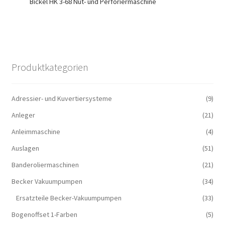
Bickel HK 3-68 Nut- und Perforiermaschine
Produktkategorien
Adressier- und Kuvertiersysteme
(9)
Anleger
(21)
Anleimmaschine
(4)
Auslagen
(51)
Banderoliermaschinen
(21)
Becker Vakuumpumpen
(34)
Ersatzteile Becker-Vakuumpumpen
(33)
Bogenoffset 1-Farben
(5)