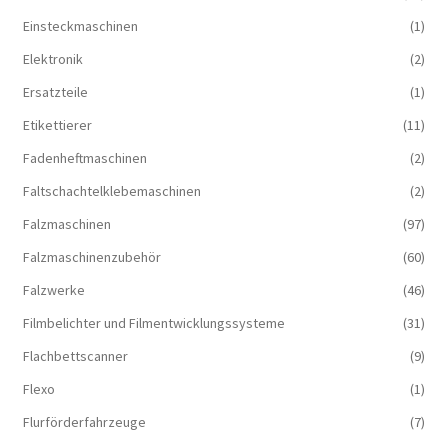
Einsteckmaschinen
(1)
Elektronik
(2)
Ersatzteile
(1)
Etikettierer
(11)
Fadenheftmaschinen
(2)
Faltschachtelklebemaschinen
(2)
Falzmaschinen
(97)
Falzmaschinenzubehör
(60)
Falzwerke
(46)
Filmbelichter und Filmentwicklungssysteme
(31)
Flachbettscanner
(9)
Flexo
(1)
Flurförderfahrzeuge
(7)