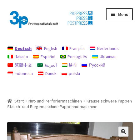
Zur
Zum
Menü
Navigation
Inhalt
springen
springen
Start
Deutsch
English
Français
Nederlands
Datenschutz
Italiano
Español
Português
Ukrainian
繁體中文
العربية
हिन्दी
Русский
Gebrauchtmaschinen
Indonesia
Dansk
polski
Impressum
Mein Konto
Start
Nut- und Perforiermaschinen
Krause schwere Pappen
Stauch- und Biegemaschine Pappennutmaschine
Richtlinie für Rückerstattungen und Rückgaben