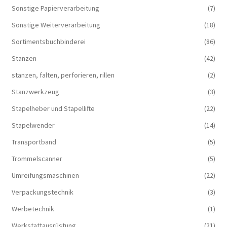
Sonstige Papierverarbeitung
(7)
Sonstige Weiterverarbeitung
(18)
Sortimentsbuchbinderei
(86)
Stanzen
(42)
stanzen, falten, perforieren, rillen
(2)
Stanzwerkzeug
(3)
Stapelheber und Stapellifte
(22)
Stapelwender
(14)
Transportband
(5)
Trommelscanner
(5)
Umreifungsmaschinen
(22)
Verpackungstechnik
(3)
Werbetechnik
(1)
Werkstattausrüstung
(21)