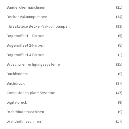
Banderoliermaschinen
(21)
Becker Vakuumpumpen
(34)
Ersatzteile Becker-Vakuumpumpen
(33)
Bogenoffset 1-Farben
(5)
Bogenoffset 2-Farben
(9)
Bogenoffset 4-Farben
(1)
Broschürenfertigungssysteme
(25)
Buchbinderei
(9)
Buchdruck
(37)
Computer-to-plate Systeme
(47)
Digitaldruck
(8)
Drahtbindemaschinen
(9)
Drahtheftmaschinen
(17)