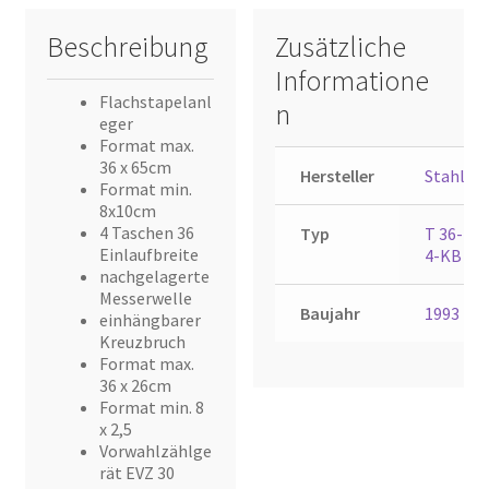
Beschreibung
Zusätzliche
Informatione
Flachstapelanl
n
eger
Format max.
36 x 65cm
Hersteller
Stahl
Format min.
8x10cm
4 Taschen 36
Typ
T 36-
Einlaufbreite
4-KB
nachgelagerte
Messerwelle
Baujahr
1993
einhängbarer
Kreuzbruch
Format max.
36 x 26cm
Format min. 8
x 2,5
Vorwahlzählge
rät EVZ 30