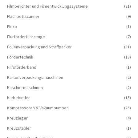
Filmbelichter und Filmentwicklungssysteme
(31)
Flachbettscanner
(9)
Flexo
(1)
Flurförderfahrzeuge
(7)
Folienverpackung und Straffpacker
(31)
Fördertechnik
(18)
Hilfsförderband
(1)
Kartonverpackungsmaschinen
(2)
Kaschiermaschinen
(2)
Klebebinder
(15)
Kompressoren & Vakuum­pumpen
(25)
Kreuzleger
(4)
Kreuzstapler
(1)