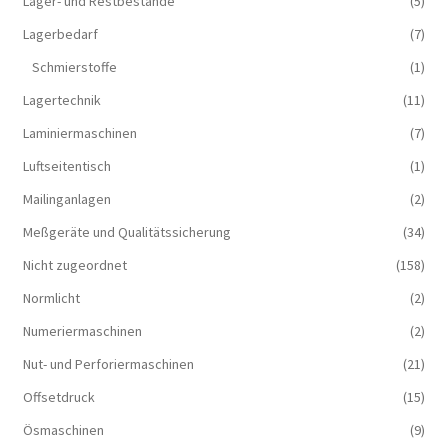
Lager- und Restbestände
(5)
Lagerbedarf
(7)
Schmierstoffe
(1)
Lagertechnik
(11)
Laminiermaschinen
(7)
Luftseitentisch
(1)
Mailinganlagen
(2)
Meßgeräte und Qualitätssicherung
(34)
Nicht zugeordnet
(158)
Normlicht
(2)
Numeriermaschinen
(2)
Nut- und Perforiermaschinen
(21)
Offsetdruck
(15)
Ösmaschinen
(9)