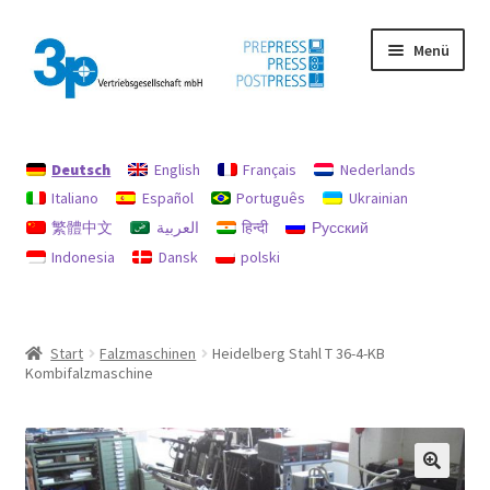
Zur
Zum
Menü
Navigation
Inhalt
springen
springen
Start
Deutsch
English
Français
Nederlands
Datenschutz
Italiano
Español
Português
Ukrainian
繁體中文
العربية
हिन्दी
Русский
Gebrauchtmaschinen
Indonesia
Dansk
polski
Impressum
Mein Konto
Start
Falzmaschinen
Heidelberg Stahl T 36-4-KB
Kombifalzmaschine
Richtlinie für Rückerstattungen und Rückgaben