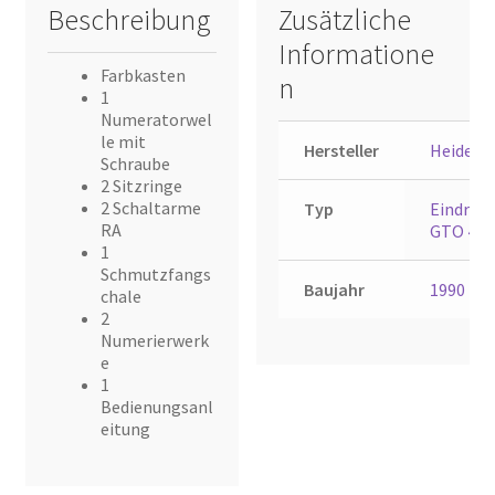
Beschreibung
Zusätzliche
Informatione
Farbkasten
n
1
Numeratorwel
le mit
Hersteller
Heidelb
Schraube
2 Sitzringe
2 Schaltarme
Typ
Eindruc
RA
GTO 46
1
Schmutzfangs
Baujahr
1990
chale
2
Numerierwerk
e
1
Bedienungsanl
eitung