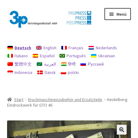
Zur
Zum
Menü
Navigation
Inhalt
springen
springen
Start
Deutsch
English
Français
Nederlands
Datenschutz
Italiano
Español
Português
Ukrainian
繁體中文
العربية
हिन्दी
Русский
Gebrauchtmaschinen
Indonesia
Dansk
polski
Impressum
Mein Konto
Start
Druckmaschinenzubehör und Ersatzteile
Heidelberg
Eindruckwerk für GTO 46
Richtlinie für Rückerstattungen und Rückgaben