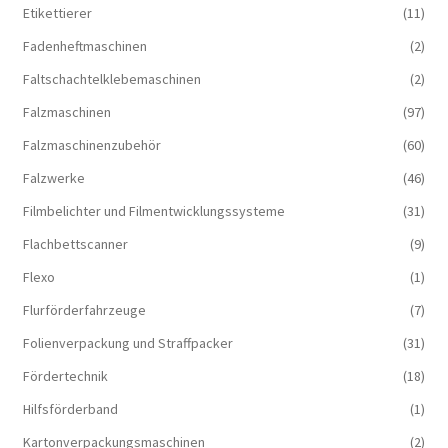
Etikettierer
(11)
Fadenheftmaschinen
(2)
Faltschachtelklebemaschinen
(2)
Falzmaschinen
(97)
Falzmaschinenzubehör
(60)
Falzwerke
(46)
Filmbelichter und Filmentwicklungssysteme
(31)
Flachbettscanner
(9)
Flexo
(1)
Flurförderfahrzeuge
(7)
Folienverpackung und Straffpacker
(31)
Fördertechnik
(18)
Hilfsförderband
(1)
Kartonverpackungsmaschinen
(2)