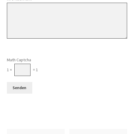
Math Captcha
1 ×
= 1