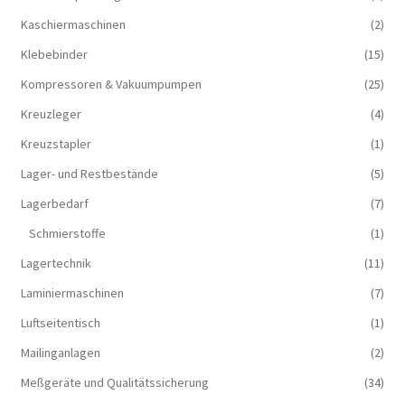
Kaschiermaschinen
(2)
Klebebinder
(15)
Kompressoren & Vakuum­pumpen
(25)
Kreuzleger
(4)
Kreuzstapler
(1)
Lager- und Restbestände
(5)
Lagerbedarf
(7)
Schmierstoffe
(1)
Lagertechnik
(11)
Laminiermaschinen
(7)
Luftseitentisch
(1)
Mailinganlagen
(2)
Meßgeräte und Qualitätssicherung
(34)