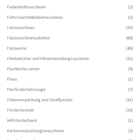
Fadenheftmaschinen
(2)
Faltschachtelklebemaschinen
(2)
Falzmaschinen
(97)
Falzmaschinenzubehör
(60)
Falzwerke
(46)
Filmbelichter und Filmentwicklungssysteme
(31)
Flachbettscanner
(9)
Flexo
(1)
Flurförderfahrzeuge
(7)
Folienverpackung und Straffpacker
(31)
Fördertechnik
(18)
Hilfsförderband
(1)
Kartonverpackungsmaschinen
(2)