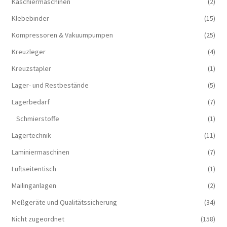
Kaschiermaschinen
(2)
Klebebinder
(15)
Kompressoren & Vakuum­pumpen
(25)
Kreuzleger
(4)
Kreuzstapler
(1)
Lager- und Restbestände
(5)
Lagerbedarf
(7)
Schmierstoffe
(1)
Lagertechnik
(11)
Laminiermaschinen
(7)
Luftseitentisch
(1)
Mailinganlagen
(2)
Meßgeräte und Qualitätssicherung
(34)
Nicht zugeordnet
(158)