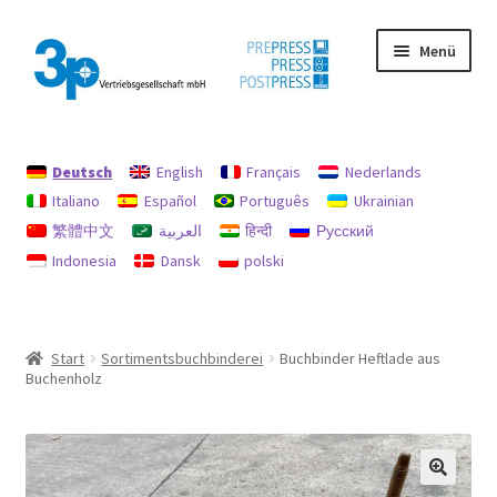
Zur
Zum
Menü
Navigation
Inhalt
springen
springen
Start
Deutsch
English
Français
Nederlands
Datenschutz
Italiano
Español
Português
Ukrainian
繁體中文
العربية
हिन्दी
Русский
Gebrauchtmaschinen
Indonesia
Dansk
polski
Impressum
Mein Konto
Start
Sortimentsbuchbinderei
Buchbinder Heftlade aus
Buchenholz
Richtlinie für Rückerstattungen und Rückgaben