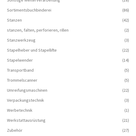
Sonstige Weiterverarbeitung
(18)
Sortimentsbuchbinderei
(86)
Stanzen
(42)
stanzen, falten, perforieren, rillen
(2)
Stanzwerkzeug
(3)
Stapelheber und Stapellifte
(22)
Stapelwender
(14)
Transportband
(5)
Trommelscanner
(5)
Umreifungsmaschinen
(22)
Verpackungstechnik
(3)
Werbetechnik
(1)
Werkstattausrüstung
(21)
Zubehör
(27)