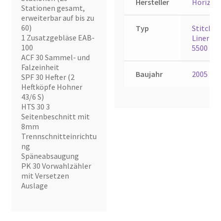
Hersteller
Horizon
Stationen gesamt,
erweiterbar auf bis zu
60)
Typ
Stitch
1 Zusatzgebläse EAB-
Liner
100
5500
ACF 30 Sammel- und
Falzeinheit
Baujahr
2005
SPF 30 Hefter (2
Heftköpfe Hohner
43/6 S)
HTS 30 3
Seitenbeschnitt mit
8mm
Trennschnitteinrichtu
ng
Späneabsaugung
PK 30 Vorwahlzähler
mit Versetzen
Auslage