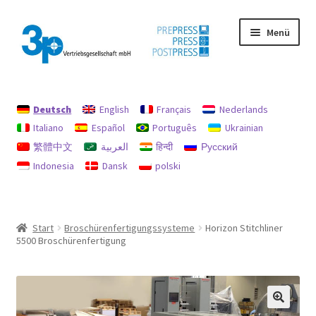
Zur
Zum
Menü
Navigation
Inhalt
springen
springen
Start
Deutsch
English
Français
Nederlands
Datenschutz
Italiano
Español
Português
Ukrainian
繁體中文
العربية
हिन्दी
Русский
Gebrauchtmaschinen
Indonesia
Dansk
polski
Impressum
Mein Konto
Start
Broschürenfertigungssysteme
Horizon Stitchliner
5500 Broschürenfertigung
Richtlinie für Rückerstattungen und Rückgaben