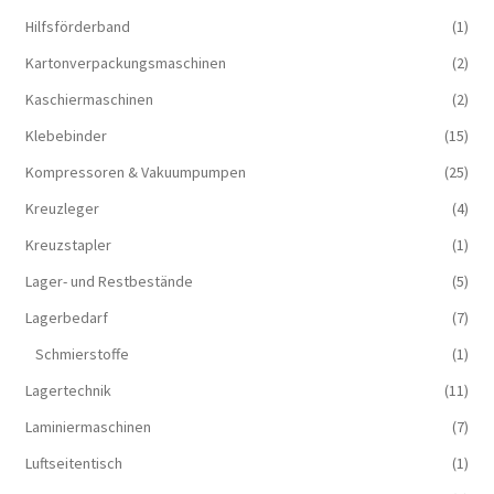
Hilfsförderband
(1)
Kartonverpackungsmaschinen
(2)
Kaschiermaschinen
(2)
Klebebinder
(15)
Kompressoren & Vakuum­pumpen
(25)
Kreuzleger
(4)
Kreuzstapler
(1)
Lager- und Restbestände
(5)
Lagerbedarf
(7)
Schmierstoffe
(1)
Lagertechnik
(11)
Laminiermaschinen
(7)
Luftseitentisch
(1)