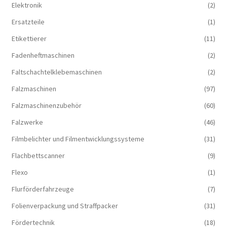
Elektronik
(2)
Ersatzteile
(1)
Etikettierer
(11)
Fadenheftmaschinen
(2)
Faltschachtelklebemaschinen
(2)
Falzmaschinen
(97)
Falzmaschinenzubehör
(60)
Falzwerke
(46)
Filmbelichter und Filmentwicklungssysteme
(31)
Flachbettscanner
(9)
Flexo
(1)
Flurförderfahrzeuge
(7)
Folienverpackung und Straffpacker
(31)
Fördertechnik
(18)