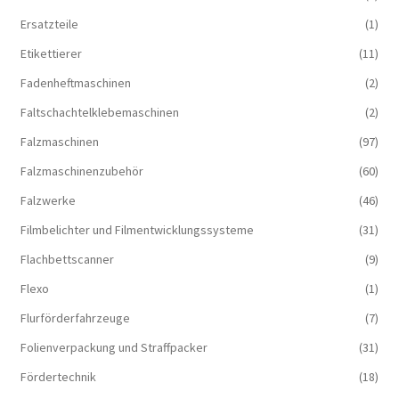
Ersatzteile
(1)
Etikettierer
(11)
Fadenheftmaschinen
(2)
Faltschachtelklebemaschinen
(2)
Falzmaschinen
(97)
Falzmaschinenzubehör
(60)
Falzwerke
(46)
Filmbelichter und Filmentwicklungssysteme
(31)
Flachbettscanner
(9)
Flexo
(1)
Flurförderfahrzeuge
(7)
Folienverpackung und Straffpacker
(31)
Fördertechnik
(18)