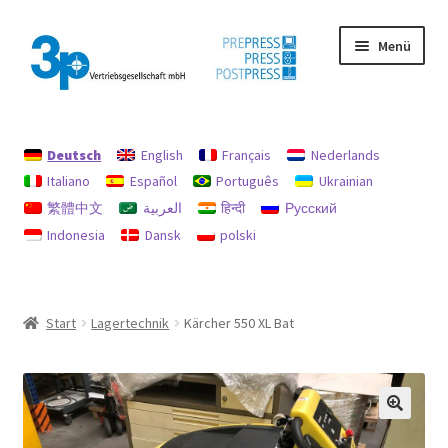
Zur
Zum
Menü
Navigation
Inhalt
springen
springen
Start
Deutsch
English
Français
Nederlands
Datenschutz
Italiano
Español
Português
Ukrainian
繁體中文
العربية
हिन्दी
Русский
Gebrauchtmaschinen
Indonesia
Dansk
polski
Impressum
Mein Konto
Start
Lagertechnik
Kärcher 550 XL Bat
Richtlinie für Rückerstattungen und Rückgaben