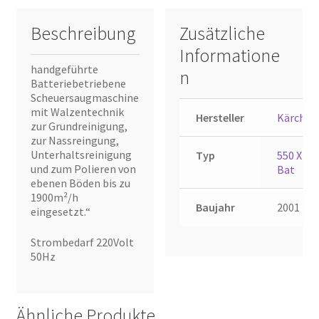
Beschreibung
Zusätzliche
Informatione
handgeführte
n
Batteriebetriebene
Scheuersaugmaschine
mit Walzentechnik
Hersteller
Kärcher
zur Grundreinigung,
zur Nassreingung,
Unterhaltsreinigung
Typ
550 XL
und zum Polieren von
Bat
ebenen Böden bis zu
1900m²/h
Baujahr
2001
eingesetzt.“
Strombedarf 220Volt
50Hz
Ähnliche Produkte