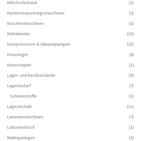
Hilfsförderband
(1)
Kartonverpackungsmaschinen
(2)
Kaschiermaschinen
(2)
Klebebinder
(15)
Kompressoren & Vakuum­pumpen
(25)
Kreuzleger
(4)
Kreuzstapler
(1)
Lager- und Restbestände
(5)
Lagerbedarf
(7)
Schmierstoffe
(1)
Lagertechnik
(11)
Laminiermaschinen
(7)
Luftseitentisch
(1)
Mailinganlagen
(2)