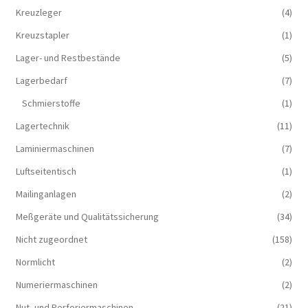
Kreuzleger
(4)
Kreuzstapler
(1)
Lager- und Restbestände
(5)
Lagerbedarf
(7)
Schmierstoffe
(1)
Lagertechnik
(11)
Laminiermaschinen
(7)
Luftseitentisch
(1)
Mailinganlagen
(2)
Meßgeräte und Qualitätssicherung
(34)
Nicht zugeordnet
(158)
Normlicht
(2)
Numeriermaschinen
(2)
Nut- und Perforiermaschinen
(21)