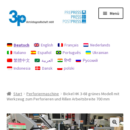
Zur
Zum
Menü
Navigation
Inhalt
springen
springen
Start
Deutsch
English
Français
Nederlands
Datenschutz
Italiano
Español
Português
Ukrainian
繁體中文
العربية
हिन्दी
Русский
Gebrauchtmaschinen
Indonesia
Dansk
polski
Impressum
Mein Konto
Start
Perforiermaschine
Bickel HK 3-68 grünes Modell mit
Werkzeug zum Perforieren und Rillen Arbeitsbreite 700 mm
Richtlinie für Rückerstattungen und Rückgaben