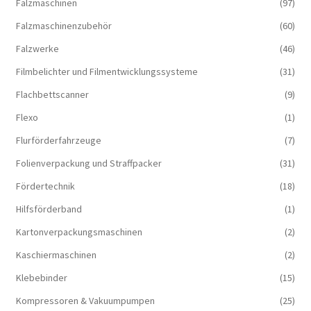
Falzmaschinen
(97)
Falzmaschinenzubehör
(60)
Falzwerke
(46)
Filmbelichter und Filmentwicklungssysteme
(31)
Flachbettscanner
(9)
Flexo
(1)
Flurförderfahrzeuge
(7)
Folienverpackung und Straffpacker
(31)
Fördertechnik
(18)
Hilfsförderband
(1)
Kartonverpackungsmaschinen
(2)
Kaschiermaschinen
(2)
Klebebinder
(15)
Kompressoren & Vakuum­pumpen
(25)