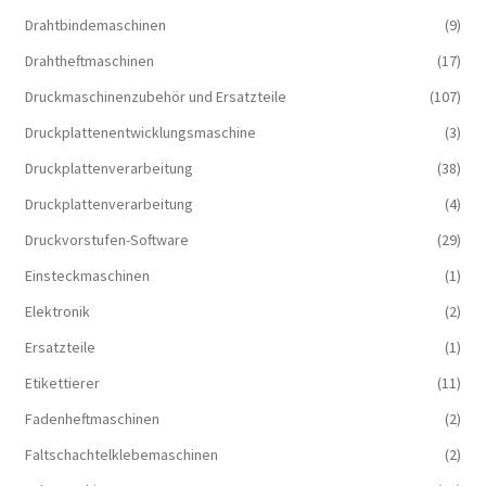
Drahtbindemaschinen
(9)
Drahtheftmaschinen
(17)
Druckmaschinenzubehör und Ersatzteile
(107)
Druckplattenentwicklungsmaschine
(3)
Druckplattenverarbeitung
(38)
Druckplattenverarbeitung
(4)
Druckvorstufen-Software
(29)
Einsteckmaschinen
(1)
Elektronik
(2)
Ersatzteile
(1)
Etikettierer
(11)
Fadenheftmaschinen
(2)
Faltschachtelklebemaschinen
(2)