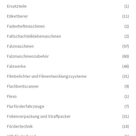
Ersatzteile
(1)
Etikettierer
(11)
Fadenheftmaschinen
(2)
Faltschachtelklebemaschinen
(2)
Falzmaschinen
(97)
Falzmaschinenzubehör
(60)
Falzwerke
(46)
Filmbelichter und Filmentwicklungssysteme
(31)
Flachbettscanner
(9)
Flexo
(1)
Flurförderfahrzeuge
(7)
Folienverpackung und Straffpacker
(31)
Fördertechnik
(18)