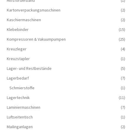
Hilfsförderband
(1)
Kartonverpackungsmaschinen
(2)
Kaschiermaschinen
(2)
Klebebinder
(15)
Kompressoren & Vakuum­pumpen
(25)
Kreuzleger
(4)
Kreuzstapler
(1)
Lager- und Restbestände
(5)
Lagerbedarf
(7)
Schmierstoffe
(1)
Lagertechnik
(11)
Laminiermaschinen
(7)
Luftseitentisch
(1)
Mailinganlagen
(2)