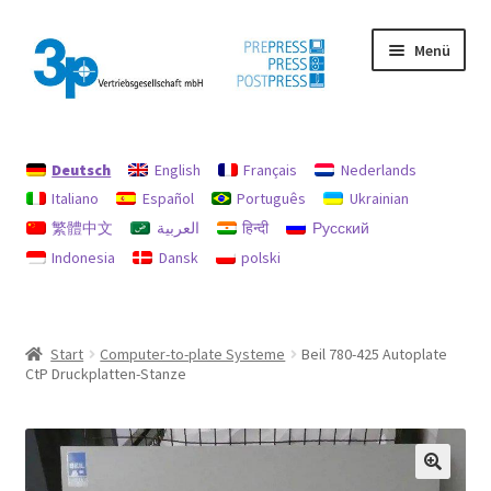
Zur
Zum
Menü
Navigation
Inhalt
springen
springen
Start
Deutsch
English
Français
Nederlands
Datenschutz
Italiano
Español
Português
Ukrainian
繁體中文
العربية
हिन्दी
Русский
Gebrauchtmaschinen
Indonesia
Dansk
polski
Impressum
Mein Konto
Start
Computer-to-plate Systeme
Beil 780-425 Autoplate
CtP Druckplatten-Stanze
Richtlinie für Rückerstattungen und Rückgaben