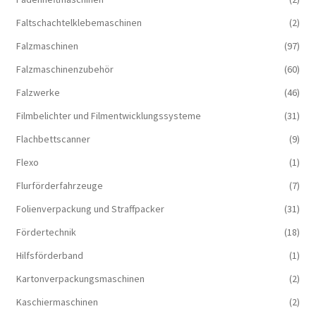
Faltschachtelklebemaschinen
(2)
Falzmaschinen
(97)
Falzmaschinenzubehör
(60)
Falzwerke
(46)
Filmbelichter und Filmentwicklungssysteme
(31)
Flachbettscanner
(9)
Flexo
(1)
Flurförderfahrzeuge
(7)
Folienverpackung und Straffpacker
(31)
Fördertechnik
(18)
Hilfsförderband
(1)
Kartonverpackungsmaschinen
(2)
Kaschiermaschinen
(2)