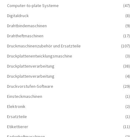
Computer-to-plate Systeme
(47)
Digitaldruck
(8)
Drahtbindemaschinen
(9)
Drahtheftmaschinen
(17)
Druckmaschinenzubehör und Ersatzteile
(107)
Druckplattenentwicklungsmaschine
(3)
Druckplattenverarbeitung
(38)
Druckplattenverarbeitung
(4)
Druckvorstufen-Software
(29)
Einsteckmaschinen
(1)
Elektronik
(2)
Ersatzteile
(1)
Etikettierer
(11)
Fadenheftmaschinen
(2)