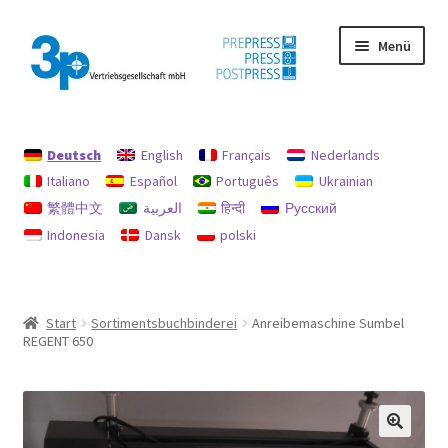
Zur
Zum
Menü
Navigation
Inhalt
springen
springen
Start
Deutsch
English
Français
Nederlands
Datenschutz
Italiano
Español
Português
Ukrainian
繁體中文
العربية
हिन्दी
Русский
Gebrauchtmaschinen
Indonesia
Dansk
polski
Impressum
Mein Konto
Start
Sortimentsbuchbinderei
Anreibemaschine Sumbel
REGENT 650
Richtlinie für Rückerstattungen und Rückgaben