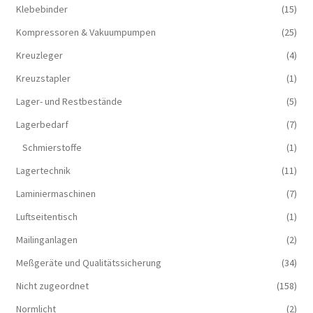
Klebebinder
(15)
Kompressoren & Vakuum­pumpen
(25)
Kreuzleger
(4)
Kreuzstapler
(1)
Lager- und Restbestände
(5)
Lagerbedarf
(7)
Schmierstoffe
(1)
Lagertechnik
(11)
Laminiermaschinen
(7)
Luftseitentisch
(1)
Mailinganlagen
(2)
Meßgeräte und Qualitätssicherung
(34)
Nicht zugeordnet
(158)
Normlicht
(2)