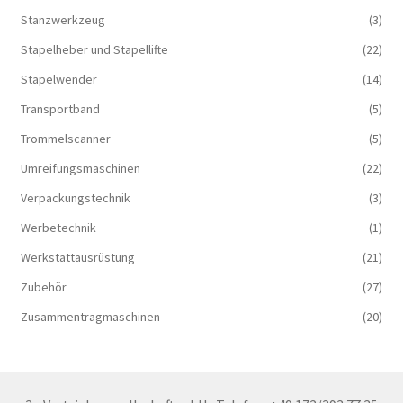
Stanzwerkzeug
(3)
Stapelheber und Stapellifte
(22)
Stapelwender
(14)
Transportband
(5)
Trommelscanner
(5)
Umreifungsmaschinen
(22)
Verpackungstechnik
(3)
Werbetechnik
(1)
Werkstattausrüstung
(21)
Zubehör
(27)
Zusammentragmaschinen
(20)